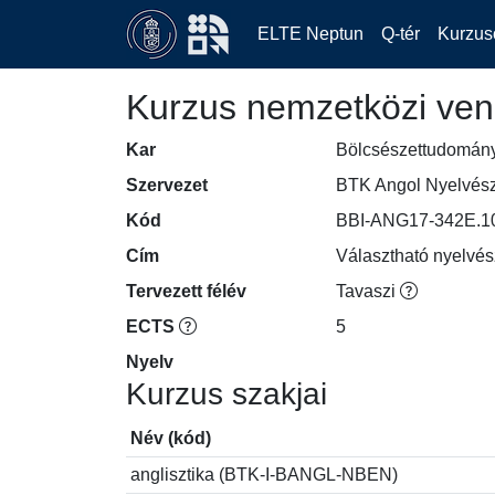
ELTE Neptun
Q-tér
Kurzus
Kurzus nemzetközi ven
Kar
Bölcsészettudomán
Szervezet
BTK Angol Nyelvész
Kód
BBI-ANG17-342E.1
Cím
Választható nyelvész
Tervezett félév
Tavaszi
ECTS
5
Nyelv
Kurzus szakjai
Név (kód)
anglisztika (BTK-I-BANGL-NBEN)