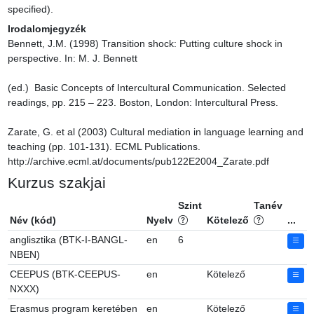
specified).
Irodalomjegyzék
Bennett, J.M. (1998) Transition shock: Putting culture shock in 
perspective. In: M. J. Bennett

(ed.)  Basic Concepts of Intercultural Communication. Selected 
readings, pp. 215 – 223. Boston, London: Intercultural Press.

Zarate, G. et al (2003) Cultural mediation in language learning and 
teaching (pp. 101-131). ECML Publications. 
http://archive.ecml.at/documents/pub122E2004_Zarate.pdf
Kurzus szakjai
Szint
Tanév
Név (kód)
Nyelv
Kötelező
...
anglisztika (BTK-I-BANGL-
en
6
NBEN)
CEEPUS (BTK-CEEPUS-
en
Kötelező
NXXX)
Erasmus program keretében
en
Kötelező