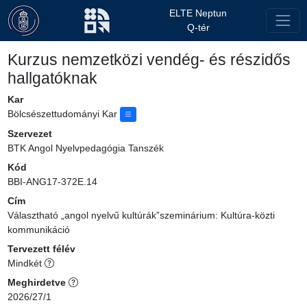
ELTE Neptun
Q-tér
Kurzus nemzetközi vendég- és részidős
hallgatóknak
Kar
Bölcsészettudományi Kar
Szervezet
BTK Angol Nyelvpedagógia Tanszék
Kód
BBI-ANG17-372E.14
Cím
Választható „angol nyelvű kultúrák”szeminárium: Kultúra-közti
kommunikáció
Tervezett félév
Mindkét
Meghirdetve
2026/27/1