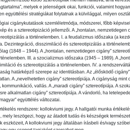
ágtartalma”, melyek e jelenségek okai, funkciói, valamint hogya
en együttélési stratégiákat folytatnak a külvilággal, milyen osztá
lógiai cigánykutatások szemléletmódja, módszerei, főbb képvisel
 kép és a sztereotipizáció jellemzői. A „hontalan, nemzetidegen c
ereotipizálás a történelemben. I. a feudalizmus időszaka (a kezd
a. Dezintegráció, disszimiláció és sztereotipizálás a történelemb
lag (1848 – 1944). A „hontalan, nemzetidegen cigány” sztereotíp
örténelemben. III. a szocializmus időszaka (1945 – 1989). A „hont
miláció és sztereotipizálás a történelemben. IV. a rendszerváltás
sztaság határképző szerepe az identitásban. Az „élősködő cigány” 
tatlan. A „nevelhetetlen cigány” sztereotípiája. A cigányság mint
v, kommunikáció, vallás. A „maradi cigány” sztereotípiája. A sz
sre alkalmatlan cigány” sztereotípiája. A vándorló, ha letelepede
magyar” együttélés változatai.
tékelés rendszere: kollokviumi jegy. A hallgatói munka értékel
, mely leszögezi, hogy az átadott tudás és készségek természetére
eszközeit, A kollokviumi jegy általában írásbeli és/vagy szóbe
vagy egy csoport tagjaként szerezhet meg.