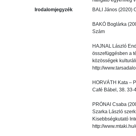
Irodalomjegyzék
BALI János (2020) Cig
BAKÓ Boglárka (2009
Szám

HAJNAL László Endre
összefüggésben a té
közösségek kulturáli
http://www.tarsadalom
HORVÁTH Kata – PRÓ
Café Bábel, 38. 33-4
PRÓNAI Csaba (2004)
Szarka László szerk.
Kisebbségkutató Int
http://www.mtaki.hu/