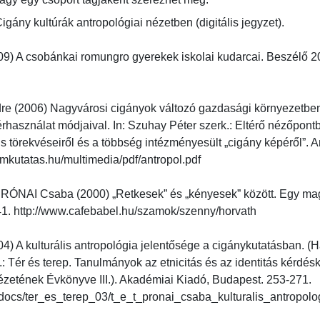
ány kultúrák antropológiai nézetben (digitális jegyzet).

) A csobánkai romungro gyerekek iskolai kudarcai. Beszélő 2
 (2006) Nagyvárosi cigányok változó gazdasági környezetben. 
rhasználat módjaival. In: Szuhay Péter szerk.: Eltérő nézőpon
s törekvéseiről és a többség intézményesült „cigány képéről”. 
kutatas.hu/multimedia/pdf/antropol.pdf

NAI Csaba (2000) „Retkesek” és „kényesek” között. Egy magyar
1. http://www.cafebabel.hu/szamok/szenny/horvath

 A kulturális antropológia jelentősége a cigánykutatásban. (H
: Tér és terep. Tanulmányok az etnicitás és az identitás kérdéskö
ézetének Évkönyve III.). Akadémiai Kiadó, Budapest. 253-271. 
docs/ter_es_terep_03/t_e_t_pronai_csaba_kulturalis_antropologia