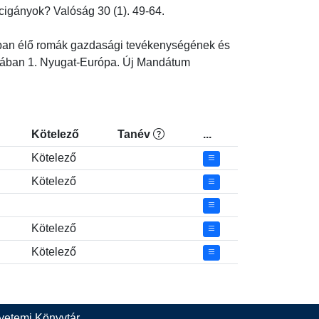
gányok? Valóság 30 (1). 49-64.

aiban élő romák gazdasági tevékenységének és 
pában 1. Nyugat-Európa. Új Mandátum 
Kötelező
Tanév
...
Kötelező
Kötelező
Kötelező
Kötelező
yetemi Könyvtár