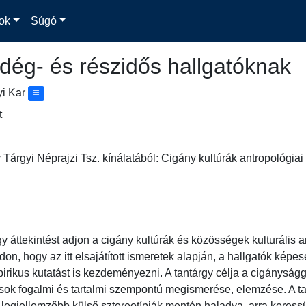
ok
Súgó
dég- és részidős hallgatóknak
yi Kar
t
 Tárgyi Néprajzi Tsz. kínálatából: Cigány kultúrák antropológia
y áttekintést adjon a cigány kultúrák és közösségek kulturális ant
on, hogy az itt elsajátított ismeretek alapján, a hallgatók képe
mpirikus kutatást is kezdeményezni. A tantárgy célja a cigánysá
sok fogalmi és tartalmi szempontú megismerése, elemzése. A tan
legjellemzőbb külső sztereotípiák mentén haladva, arra keressü