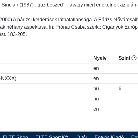
nclair (1987) „Igaz beszéd” – avagy miért énekelnek az oláh ci
2000) A párizsi kelderások láthatatlansága. A Párizs előváros
nak néhány aspektusa. In: Prónai Csaba szerk.: Cigányok Euró
st. 183-205.
Nyelv
Szint
en
S-NXXX)
en
hu
6
hu
en
ELTE Shop
ELTE Sport Kft.
Q-tér
Eötvös Kiadó
Eg