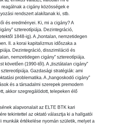
n reagálnak a cigány közösségek e 
lyozási rendszert alakítanak ki, stb.
ői és eredményei. Ki, mi a cigány? A 
igány” sztereotípiája. Dezintegráció, 
etektől 1848-ig). A „hontalan, nemzetidegen 
en. II. a korai kapitalizmus időszaka a 
iája. Dezintegráció, disszimiláció és 
alan, nemzetidegen cigány” sztereotípiája. 
t követően (1990-től). A „tisztátalan cigány” 
sztereotípiája. Gazdasági stratégiák: ami 
 oktatási problematika. A „hangoskodó cigány” 
okások és a társadalmi szerepek premodern 
tt, akkor szegregálódott, telepeken élő 
ésének alapvonalait az ELTE BTK kari 
 tekintettel az oktató választja ki a hallgatói 
li munkák értékelése nyomán születik, melyet a 