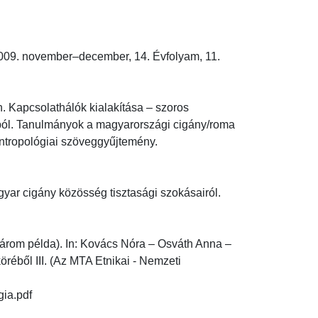
009. november–december, 14. Évfolyam, 11. 
Kapcsolathálók kialakítása – szoros 
tból. Tanulmányok a magyarországi cigány/roma 
Antropológiai szöveggyűjtemény. 
 cigány közösség tisztasági szokásairól. 
árom példa). In: Kovács Nóra – Osváth Anna – 
réből III. (Az MTA Etnikai - Nemzeti 
.pdf
