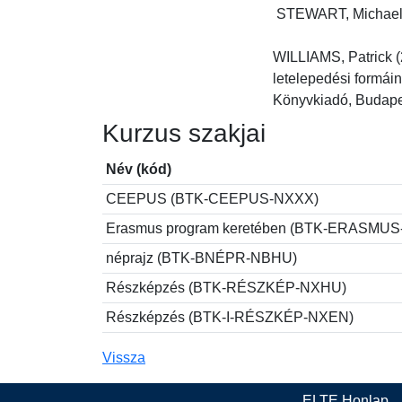
 STEWART, Michael Si
WILLIAMS, Patrick (
letelepedési formái
Könyvkiadó, Budape
Kurzus szakjai
Név (kód)
CEEPUS (BTK-CEEPUS-NXXX)
Erasmus program keretében (BTK-ERASMU
néprajz (BTK-BNÉPR-NBHU)
Részképzés (BTK-RÉSZKÉP-NXHU)
Részképzés (BTK-I-RÉSZKÉP-NXEN)
Vissza
ELTE Honlap