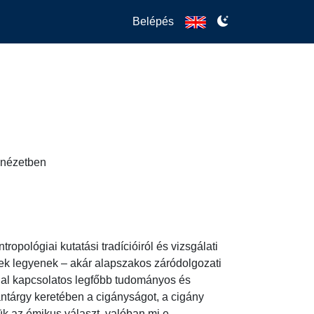
Belépés
i nézetben
ropológiai kutatási tradícióiról és vizsgálati 
sek legyenek – akár alapszakos záródolgozati 
ggal kapcsolatos legfőbb tudományos és 
tárgy keretében a cigányságot, a cigány 
k az émikus választ, valóban mi e 