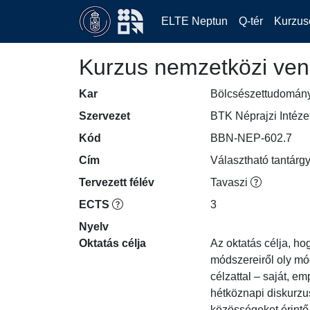
ELTE Neptun
Q-tér
Kurzus
Kurzus nemzetközi ven
Kar
Bölcsészettudomán
Szervezet
BTK Néprajzi Intéze
Kód
BBN-NEP-602.7
Cím
Választható tantárgy
Tervezett félév
Tavaszi
ECTS
3
Nyelv
Oktatás célja
Az oktatás célja, hog
módszereiről oly mód
célzattal – saját, e
hétköznapi diskurzu
közösségeket érintő 