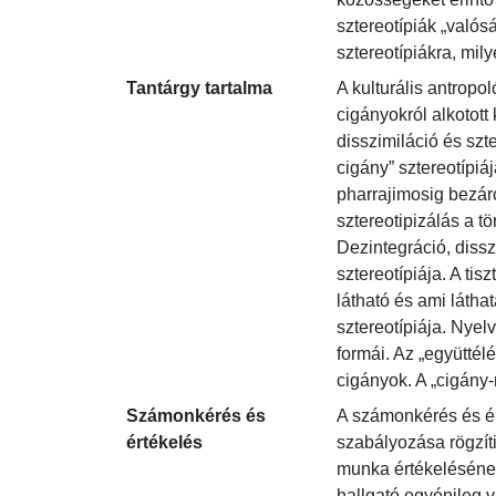
sztereotípiák „valós
sztereotípiákra, mily
Tantárgy tartalma
A kulturális antropo
cigányokról alkotott
disszimiláció és szt
cigány” sztereotípiáj
pharrajimosig bezáró
sztereotipizálás a t
Dezintegráció, disszi
sztereotípiája. A ti
látható és ami látha
sztereotípiája. Nyel
formái. Az „együttélé
cigányok. A „cigány-
Számonkérés és
A számonkérés és ér
értékelés
szabályozása rögzíti
munka értékelésének 
hallgató egyénileg 