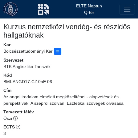
ELTE Neptun
Q-tér
Kurzus nemzetközi vendég- és részidős
hallgatóknak
Kar
Bölcsészettudományi Kar
Szervezet
BTK Anglisztika Tanszék
Kód
BMI-ANGD17-CI10aE.06
Cím
Az angol irodalom elméleti megközelítései - alapvetések és
perspektívák: A szépről szólván: Esztétikai szövegek olvasása
Tervezett félév
Őszi
ECTS
3