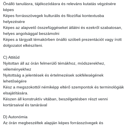
Önálló tanulásra, tájékozódásra és releváns kutatás végzésére 
képes

Képes forrásszövegek kulturális és filozófiai kontextusba 
helyezésére

Képes az alapvető összefüggéseket átlátni és ezekről szabatosan, 
helyes angolsággal beszámolni

Képes a tárgyalt témakörben önálló szóbeli prezentációt vagy írott 
dolgozatot elkészíteni.

C) Attitűd

Nyitottan áll az órán felmerülő témákhoz, módszerekhez, 
véleményekhez

Nyitottság a jelentések és értelmezések sokféleségének 
lehetőségére

Kész a megszokottól némiképp eltérő szempontok és terminológiák 
elsajátítására.

Készen áll konstruktív vitában, beszélgetésben részt venni 
kortársaival és tanárával

D) Autonómia

Az órán megbeszéltek alapján képes forrásszövegek és 