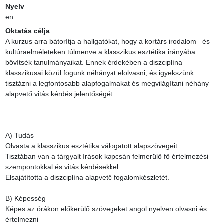
Nyelv
en
Oktatás célja
A kurzus arra bátorítja a hallgatókat, hogy a kortárs irodalom– és 
kultúraelméleteken túlmenve a klasszikus esztétika irányába 
bővítsék tanulmányaikat. Ennek érdekében a diszciplína 
klasszikusai közül fogunk néhányat elolvasni, és igyekszünk 
tisztázni a legfontosabb alapfogalmakat és megvilágítani néhány 
alapvető vitás kérdés jelentőségét.

A) Tudás

Olvasta a klasszikus esztétika válogatott alapszövegeit.

Tisztában van a tárgyalt írások kapcsán felmerülő fő értelmezési 
szempontokkal és vitás kérdésekkel.

Elsajátította a diszciplína alapvető fogalomkészletét.

B) Képesség

Képes az órákon előkerülő szövegeket angol nyelven olvasni és 
értelmezni
