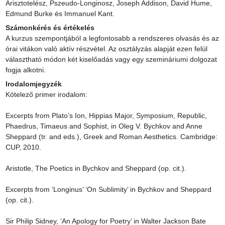
Arisztotelész, Pszeudo-Longinosz, Joseph Addison, David Hume, 
Edmund Burke és Immanuel Kant.
Számonkérés és értékelés
A kurzus szempontjából a legfontosabb a rendszeres olvasás és az 
órai vitákon való aktív részvétel. Az osztályzás alapját ezen felül 
választható módon két kiselőadás vagy egy szemináriumi dolgozat 
fogja alkotni.
Irodalomjegyzék
Kötelező primer irodalom:

Excerpts from Plato’s Ion, Hippias Major, Symposium, Republic, 
Phaedrus, Timaeus and Sophist, in Oleg V. Bychkov and Anne 
Sheppard (tr. and eds.), Greek and Roman Aesthetics. Cambridge: 
CUP, 2010.

Aristotle, The Poetics in Bychkov and Sheppard (op. cit.).

Excerpts from ‘Longinus’ ‘On Sublimity’ in Bychkov and Sheppard 
(op. cit.).

Sir Philip Sidney, ‘An Apology for Poetry’ in Walter Jackson Bate 