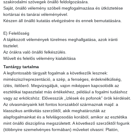
szakirodalmi szövegek önálló feldolgozására.

Saját, önálló vélemény szóbeli megfogalmazása és ütköztetése 
kortársai és tanárai véleményével.

Készen áll önálló kutatás elvégzésére és ennek bemutatására.

E) Felelősség

A tájékozott vélemények türelmes meghallgatása, azok iránti 
tisztelet.

Az órákra való önálló felkészülés.

Művelt és felelős vélemény kialakítása
Tantárgy tartalma
A legfontosabb tárgyalt fogalmak a következők lesznek: 
mimészisz/reprezentáció, a szép, a fenséges, érdeknélküliség, 
ízlés, ítélőerő. Megvizsgáljuk, vajon miképpen kapcsolódik az 
esztétikai tapasztalat más értékekhez, például a fogalmi tudáshoz 
vagy az erkölcshöz. Elővesszük „ízlések és pofonok” örök kérdését. 
Az olvasmányaink két fontos korszakból származnak majd: a 
klasszikus antikvitás szerzőitől, akik meghatározták az 
alapfogalmainkat és a felvilágosodás korából, amikor az esztétika 
mint önálló diszciplína megszületett. A következő szerzőktől fogunk 
(többnyire szemelvényes formában) műveket olvasni: Platón, 