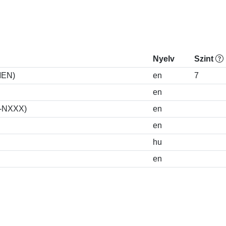
Nyelv
Szint
MEN)
en
7
en
S-NXXX)
en
en
hu
en