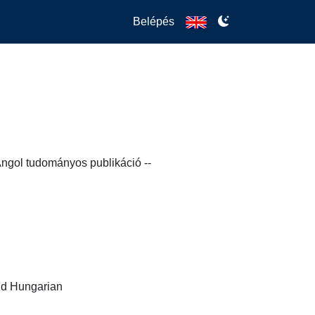
Belépés
Angol tudományos publikáció --
nd Hungarian