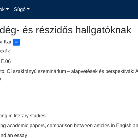
ok
Súgó
dég- és részidős hallgatóknak
yi Kar
nszék
E.06
ó, CI szakirányú szeminárium – alapvetések és perspektívák: 
k
ng in literary studies
ng academic papers, comparison between articles in Engish a
 and an essay