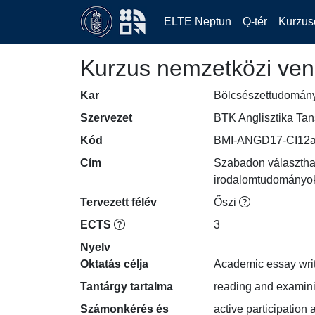
ELTE Neptun
Q-tér
Kurzus
Kurzus nemzetközi ven
Kar
Bölcsészettudomán
Szervezet
BTK Anglisztika Ta
Kód
BMI-ANGD17-CI12a
Cím
Szabadon választhat
irodalomtudományo
Tervezett félév
Őszi
ECTS
3
Nyelv
Oktatás célja
Academic essay writi
Tantárgy tartalma
reading and examini
Számonkérés és
active participation