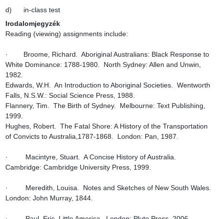
d)      in-class test
Irodalomjegyzék
Reading (viewing) assignments include:

·        Broome, Richard.  Aboriginal Australians: Black Response to 
White Dominance: 1788-1980.  North Sydney: Allen and Unwin, 
1982.

Edwards, W.H.  An Introduction to Aboriginal Societies.  Wentworth 
Falls, N.S.W.: Social Science Press, 1988.

Flannery, Tim.  The Birth of Sydney.  Melbourne: Text Publishing, 
1999.

Hughes, Robert.  The Fatal Shore: A History of the Transportation 
of Convicts to Australia,1787-1868.  London: Pan, 1987.

·         Macintyre, Stuart.  A Concise History of Australia.  
Cambridge: Cambridge University Press, 1999.

·         Meredith, Louisa.  Notes and Sketches of New South Wales.  
London: John Murray, 1844.

·         Paul, Eric. Little America.  London: Pluto Press, 2006.
