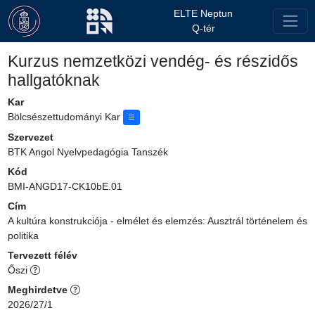
ELTE Neptun
Q-tér
Kurzus nemzetközi vendég- és részidős
hallgatóknak
Kar
Bölcsészettudományi Kar
Szervezet
BTK Angol Nyelvpedagógia Tanszék
Kód
BMI-ANGD17-CK10bE.01
Cím
A kultúra konstrukciója - elmélet és elemzés: Ausztrál történelem és
politika
Tervezett félév
Őszi
Meghirdetve
2026/27/1