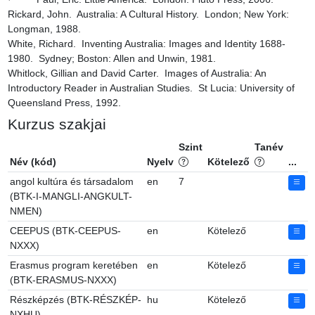
Rickard, John.  Australia: A Cultural History.  London; New York: 
Longman, 1988.

White, Richard.  Inventing Australia: Images and Identity 1688-
1980.  Sydney; Boston: Allen and Unwin, 1981.

Whitlock, Gillian and David Carter.  Images of Australia: An 
Introductory Reader in Australian Studies.  St Lucia: University of 
Queensland Press, 1992.
Kurzus szakjai
Szint
Tanév
Név (kód)
Nyelv
Kötelező
...
angol kultúra és társadalom
en
7
(BTK-I-MANGLI-ANGKULT-
NMEN)
CEEPUS (BTK-CEEPUS-
en
Kötelező
NXXX)
Erasmus program keretében
en
Kötelező
(BTK-ERASMUS-NXXX)
Részképzés (BTK-RÉSZKÉP-
hu
Kötelező
NXHU)