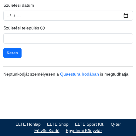
Születési dátum
Születési település
Neptunkódját személyesen a
Quaestura Irodában
is megtudhatja.
ELTE Honlap
ELTE Shop
ELTE Sport Kft.
Q-tér
Eötvös Kiadó
Egyetemi Könyvtár