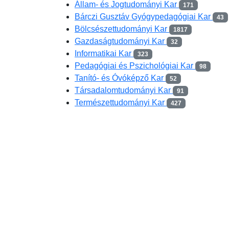
Állam- és Jogtudományi Kar
171
Bárczi Gusztáv Gyógypedagógiai Kar
43
Bölcsészettudományi Kar
1817
Gazdaságtudományi Kar
32
Informatikai Kar
323
Pedagógiai és Pszichológiai Kar
98
Tanító- és Óvóképző Kar
52
Társadalomtudományi Kar
91
Természettudományi Kar
427