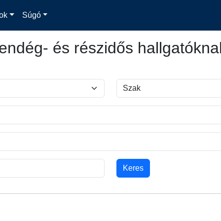
ok
Súgó
endég- és részidős hallgatókna