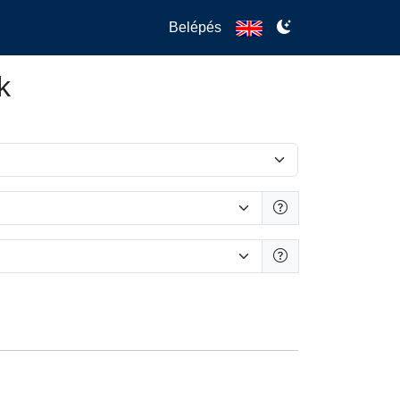
Belépés
k