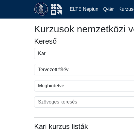
ELTE Neptun
Q-tér
Kurzus
Kurzusok nemzetközi v
Kereső
Kari kurzus listák