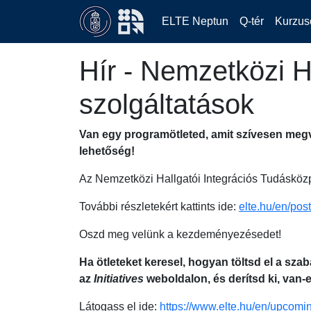
ELTE Neptun
Q-tér
Kurzus
Hír - Nemzetközi H
szolgáltatások
Van egy programötleted, amit szívesen megv
lehetőség!
Az Nemzetközi Hallgatói Integrációs Tudásközpon
További részletekért kattints ide:
elte.hu/en/post
Oszd meg velünk a kezdeményezésedet!
Ha ötleteket keresel, hogyan töltsd el a sz
az
Initiatives
weboldalon, és derítsd ki, van-
Látogass el ide:
https://www.elte.hu/en/upcom