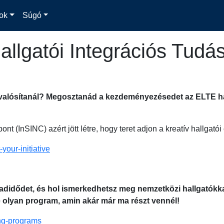
ok
Súgó
allgatói Integrációs Tudá
alósítanál? Megosztanád a kezdeményezésedet az ELTE haza
t (InSINC) azért jött létre, hogy teret adjon a kreatív hallgat
-your-initiative
abadidődet, és hol ismerkedhetsz meg nemzetközi hallgatókka
e olyan program, amin akár már ma részt vennél!
ing-programs