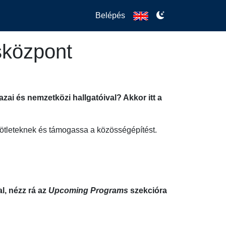
Belépés
sközpont
i és nemzetközi hallgatóival? Akkor itt a
ói ötleteknek és támogassa a közösségépítést.
l, nézz rá az
Upcoming Programs
szekcióra