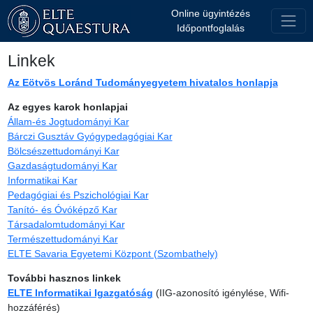
Online ügyintézés
Időpontfoglalás
Linkek
Az Eötvös Loránd Tudományegyetem hivatalos honlapja
Az egyes karok honlapjai
Állam-és Jogtudományi Kar
Bárczi Gusztáv Gyógypedagógiai Kar
Bölcsészettudományi Kar
Gazdaságtudományi Kar
Informatikai Kar
Pedagógiai és Pszichológiai Kar
Tanító- és Óvóképző Kar
Társadalomtudományi Kar
Természettudományi Kar
ELTE Savaria Egyetemi Központ (Szombathely)
További hasznos linkek
ELTE Informatikai Igazgatóság
(IIG-azonosító igénylése, Wifi-
hozzáférés)