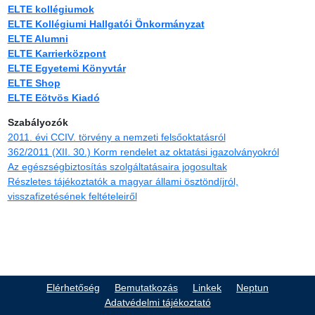
ELTE kollégiumok
ELTE Kollégiumi Hallgatói Önkormányzat
ELTE Alumni
ELTE Karrierközpont
ELTE Egyetemi Könyvtár
ELTE Shop
ELTE Eötvös Kiadó
Szabályozók
2011. évi CCIV. törvény a nemzeti felsőoktatásról
362/2011 (XII. 30.) Korm rendelet az oktatási igazolványokról
Az egészségbiztosítás szolgáltatásaira jogosultak
Részletes tájékoztatók a magyar állami ösztöndíjról,
visszafizetésének feltételeiről
Elérhetőség
Bemutatkozás
Linkek
Neptun
Adatvédelmi tájékoztató