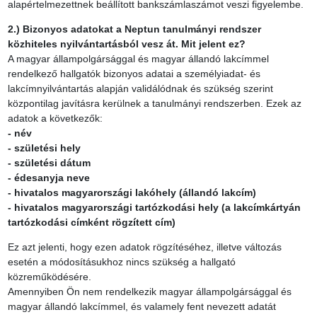
alapértelmezettnek beállított bankszámlaszámot veszi figyelembe.
2.) Bizonyos adatokat a Neptun tanulmányi rendszer
közhiteles nyilvántartásból vesz át. Mit jelent ez?
A magyar állampolgársággal és magyar állandó lakcímmel
rendelkező hallgatók bizonyos adatai a személyiadat- és
lakcímnyilvántartás alapján validálódnak és szükség szerint
központilag javításra kerülnek a tanulmányi rendszerben. Ezek az
adatok a következők:
- név
- születési hely
- születési dátum
- édesanyja neve
- hivatalos magyarországi lakóhely (állandó lakcím)
- hivatalos magyarországi tartózkodási hely (a lakcímkártyán
tartózkodási címként rögzített cím)
Ez azt jelenti, hogy ezen adatok rögzítéséhez, illetve változás
esetén a módosításukhoz nincs szükség a hallgató
közreműködésére.
Amennyiben Ön nem rendelkezik magyar állampolgársággal és
magyar állandó lakcímmel, és valamely fent nevezett adatát