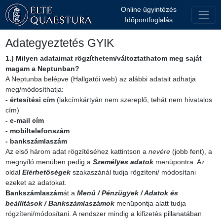
Online ügyintézés
Időpontfoglalás
Adategyeztetés GYIK
1.) Milyen adataimat rögzíthetem/változtathatom meg saját
magam a Neptunban?
A Neptunba belépve (Hallgatói web) az alábbi adatait adhatja
meg/módosíthatja:
- értesítési cím
(lakcímkártyán nem szereplő, tehát nem hivatalos
cím)
- e-mail cím
- mobiltelefonszám
- bankszámlaszám
Az első három adat rögzítéséhez kattintson a
nevére
(jobb fent), a
megnyíló menüben pedig a
Személyes adatok
menüpontra. Az
oldal
Elérhetőségek
szakaszánál tudja rögzíteni/ módosítani
ezeket az adatokat.
Bankszámlaszám
át a
Menü / Pénzügyek / Adatok és
beállítások / Bankszámlaszámok
menüpontja alatt tudja
rögzíteni/módosítani. A rendszer mindig a kifizetés pillanatában