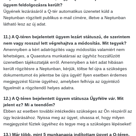
ügyem feldolgozásra került?
Ügyének lezárásáról a Q-tér automatikus üzenetet küld a
Neptunban rögzített publikus e-mail címére, illetve a Neptunban
látható lesz az új adat.
11.) A Q-téren bejelentett ügyem lezárt státuszú, de szerintem
nem vagy rosszul lett végrehajtva a módosítás. Mit tegyek?
Amennyiben a kért adatrögzítés vagy módosítás valamiért nem
lehetséges, a Quaestura munkatársai az ügyhöz hozzáfűzött
üzenetben tájékoztatják erről. Amennyiben a kért adat hibásan
került rögzítésre a Neptunban, kérjük, töltse fel újra a szükséges
dokumentumot és jelentse be újra ügyét! Ilyen esetben érdemes
megjegyzést fűznie ügyéhez, amelyben felhívja az ügyintéző
figyelmét a rögzítendő helyes adatra.
12.) A Q-téren bejelentett ügyem státusza
Ügyfélre vár
. Mit
jelent ez? Mi a teendőm?
Ebben az esetben további intézkedés szükséges az Ön részéről az
ügy lezárásához. Nyissa meg az ügyet, olvassa el, hogy milyen
megjegyzést fűztek ügyéhez és tegye meg a szükséges lépéseket!
13.) Már több, mint 5 munkanapja indítottam ügyet a Q-téren,