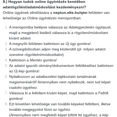
8.) Hogyan tudok online ügyintézés keretében
adatrögzítést/adatmódosítást kezdeményezni?
Online ügyének elindítására a
neptun.elte.hu/qter
felületen van
lehetősége az
Online ügyintézés
menüpontban.
A menüpontba belépve válassza az
Adategyeztetés
ügytípust,
majd a megjelenő listából válassza ki a rögzíteni/módosítani
kívánt adatot.
A megnyíló felületen kattintson az
Új ügy
gombra!
A szövegdobozban adjon meg közlendőt (pl. milyen adatot
szeretne rögzíttetni/módosíttatni)
Kattintson a
Mentés
gombra!
Az adatot igazoló okmány/dokumentum feltöltéséhez kattintson
az
Új kép
gombra!
Nyilatkozzon az adatkezelési tájékoztató tartalmának
megismeréséről! Amennyiben nem nyilatkozik, nem tud képet
csatolni ügyéhez.
Válassza ki a feltölteni kívánt képet, majd kattintson a
Feltölt
gombra!
Ezt követően lehetősége van további képeket feltölteni, illetve
további megjegyzést fűzni az ügyhöz.
(Amennyiben nem megfelelő képet töltött fel ügyéhez, a kép