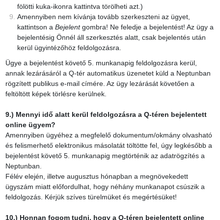
fölötti kuka-ikonra kattintva törölheti azt.)
Amennyiben nem kívánja tovább szerkeszteni az ügyet,
kattintson a
Bejelent
gombra! Ne feledje a bejelentést! Az ügy a
bejelentésig Önnél áll szerkesztés alatt, csak bejelentés után
kerül ügyintézőhöz feldolgozásra.
Ügye a bejelentést követő 5. munkanapig feldolgozásra kerül,
annak lezárásáról a Q-tér automatikus üzenetet küld a Neptunban
rögzített publikus e-mail címére. Az ügy lezárását követően a
feltöltött képek törlésre kerülnek.
9.) Mennyi idő alatt kerül feldolgozásra a Q-téren bejelentett
online ügyem?
Amennyiben ügyéhez a megfelelő dokumentum/okmány olvasható
és felismerhető elektronikus másolatát töltötte fel, úgy legkésőbb a
bejelentést követő 5. munkanapig megtörténik az adatrögzítés a
Neptunban.
Félév elején, illetve augusztus hónapban a megnövekedett
ügyszám miatt előfordulhat, hogy néhány munkanapot csúszik a
feldolgozás. Kérjük szíves türelmüket és megértésüket!
10.) Honnan fogom tudni, hogy a Q-téren bejelentett online