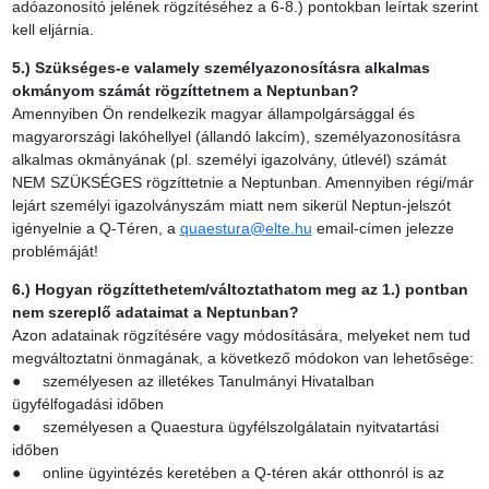
adóazonosító jelének rögzítéséhez a 6-8.) pontokban leírtak szerint
kell eljárnia.
5.) Szükséges-e valamely személyazonosításra alkalmas
okmányom számát rögzíttetnem a Neptunban?
Amennyiben Ön rendelkezik magyar állampolgársággal és
magyarországi lakóhellyel (állandó lakcím), személyazonosításra
alkalmas okmányának (pl. személyi igazolvány, útlevél) számát
NEM SZÜKSÉGES rögzíttetnie a Neptunban. Amennyiben régi/már
lejárt személyi igazolványszám miatt nem sikerül Neptun-jelszót
igényelnie a Q-Téren, a
quaestura@elte.hu
email-címen jelezze
problémáját!
6.) Hogyan rögzíttethetem/változtathatom meg az 1.) pontban
nem szereplő adataimat a Neptunban?
Azon adatainak rögzítésére vagy módosítására, melyeket nem tud
megváltoztatni önmagának, a következő módokon van lehetősége:
● személyesen az illetékes Tanulmányi Hivatalban
ügyfélfogadási időben
● személyesen a Quaestura ügyfélszolgálatain nyitvatartási
időben
● online ügyintézés keretében a Q-téren akár otthonról is az