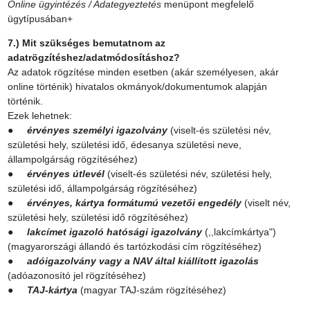
Online ügyintézés / Adategyeztetés
menüpont megfelelő
ügytípusában+
7.) Mit szükséges bemutatnom az
adatrögzítéshez/adatmódosításhoz?
Az adatok rögzítése minden esetben (akár személyesen, akár
online történik) hivatalos okmányok/dokumentumok alapján
történik.
Ezek lehetnek:
●
érvényes személyi igazolvány
(viselt-és születési név,
születési hely, születési idő, édesanya születési neve,
állampolgárság rögzítéséhez)
●
érvényes útlevél
(viselt-és születési név, születési hely,
születési idő, állampolgárság rögzítéséhez)
●
érvényes, kártya formátumú vezetői engedély
(viselt név,
születési hely, születési idő rögzítéséhez)
●
lakcímet igazoló hatósági igazolvány
(,,lakcímkártya")
(magyarországi állandó és tartózkodási cím rögzítéséhez)
●
adóigazolvány vagy a NAV által kiállított igazolás
(adóazonosító jel rögzítéséhez)
●
TAJ-kártya
(magyar TAJ-szám rögzítéséhez)