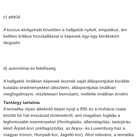
c) attitűd

A kurzus elvégzését követően a hallgatók nyitott, empatikus, ám 
kellően kritikus hozzáállással is képesek egy-egy kérdéskört 
tárgyalni.

d) autonómia és felelősség

A hallgatók önállóan képesek lesznek saját álláspontjukat korábbi 
kutatási eredményekkel ütköztetni, álláspontjukat önállóan 
megfogalmazni, részletesen bemutatni, mellette önállóan érvelni.
Tantárgy tartalma
A tematika olyan áttekintő képet nyújt a 895 és a mohácsi csata 
közötti bő hat évszázad történetéről, ami magában foglalja a 
legfontosabb eseményeket (Honfoglalás, államalapítás, tatárjárás, 
késő Árpád-kori széttagozódás, az Anjou- és Luxemburg-ház a 
magyar trónon, Hunyadi-kor, Jagelló-kor). Ahol releváns, a tematika 