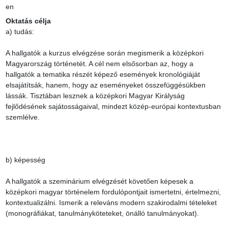
en
Oktatás célja
a) tudás:

A hallgatók a kurzus elvégzése során megismerik a középkori 
Magyarország történetét. A cél nem elsősorban az, hogy a 
hallgatók a tematika részét képező események kronológiáját 
elsajátítsák, hanem, hogy az eseményeket összefüggésükben 
lássák. Tisztában lesznek a középkori Magyar Királyság 
fejlődésének sajátosságaival, mindezt közép-európai kontextusban 
szemlélve.

b) képesség

A hallgatók a szeminárium elvégzését követően képesek a 
középkori magyar történelem fordulópontjait ismertetni, értelmezni, 
kontextualizálni. Ismerik a releváns modern szakirodalmi tételeket 
(monográfiákat, tanulmányköteteket, önálló tanulmányokat).
