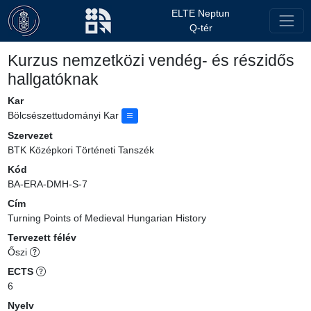
ELTE Neptun
Q-tér
Kurzus nemzetközi vendég- és részidős
hallgatóknak
Kar
Bölcsészettudományi Kar
Szervezet
BTK Középkori Történeti Tanszék
Kód
BA-ERA-DMH-S-7
Cím
Turning Points of Medieval Hungarian History
Tervezett félév
Őszi
ECTS
6
Nyelv