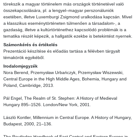
törekszik a magyar történelem más országok történetével való 
összekapcsolására, pl. a lengyel–magyar perszonáluniók 
esetében, illetve Luxemburgi Zsigmond uralkodása kapcsán. Mivel 
a klasszikus eseménytörténeten túlmenően a társadalom-, a 
gazdaság, illetve a kultúrtörténethez kapcsolódó problémák is a 
tematika részét képezik, a hallgatók ezekbe is betekintést nyernek.
Számonkérés és értékelés
Prezentáció készítése és előadás tartása a félévben tárgyalt 
témakörök egyikéből.
Irodalomjegyzék
Nora Berend, Przemysław Urbańczyk, Przemysław Wiszewski, 
Central Europe in the High Middle Ages, Bohemia, Hungary and 
Poland, Cambridge, 2013.

Pál Engel, The Realm of St. Stephen: A History of Medieval 
Hungary 895–1526. London/New York, 2001.

László Kontler, Millennium in Central Europe. A History of Hungary, 
Budapest, 2000, 21–136.

The Routledge Handbook of East Central and Eastern Europe in 