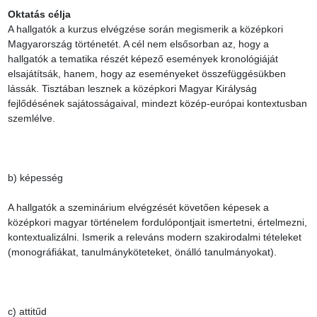
Oktatás célja
A hallgatók a kurzus elvégzése során megismerik a középkori 
Magyarország történetét. A cél nem elsősorban az, hogy a 
hallgatók a tematika részét képező események kronológiáját 
elsajátítsák, hanem, hogy az eseményeket összefüggésükben 
lássák. Tisztában lesznek a középkori Magyar Királyság 
fejlődésének sajátosságaival, mindezt közép-európai kontextusban 
szemlélve.

b) képesség

A hallgatók a szeminárium elvégzését követően képesek a 
középkori magyar történelem fordulópontjait ismertetni, értelmezni, 
kontextualizálni. Ismerik a releváns modern szakirodalmi tételeket 
(monográfiákat, tanulmányköteteket, önálló tanulmányokat).

c) attitűd
