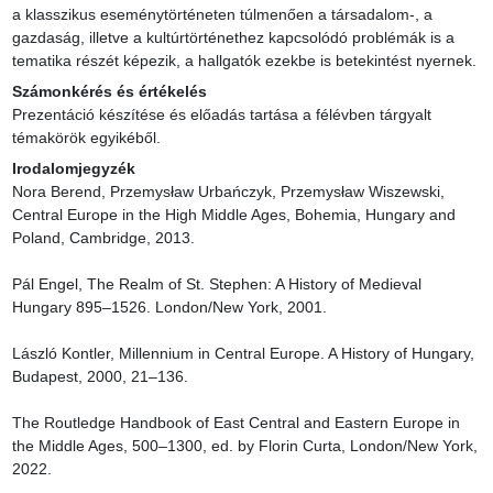
a klasszikus eseménytörténeten túlmenően a társadalom-, a 
gazdaság, illetve a kultúrtörténethez kapcsolódó problémák is a 
tematika részét képezik, a hallgatók ezekbe is betekintést nyernek.
Számonkérés és értékelés
Prezentáció készítése és előadás tartása a félévben tárgyalt 
témakörök egyikéből.
Irodalomjegyzék
Nora Berend, Przemysław Urbańczyk, Przemysław Wiszewski, 
Central Europe in the High Middle Ages, Bohemia, Hungary and 
Poland, Cambridge, 2013.

Pál Engel, The Realm of St. Stephen: A History of Medieval 
Hungary 895–1526. London/New York, 2001.

László Kontler, Millennium in Central Europe. A History of Hungary, 
Budapest, 2000, 21–136.

The Routledge Handbook of East Central and Eastern Europe in 
the Middle Ages, 500–1300, ed. by Florin Curta, London/New York, 
2022.