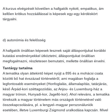
A kurzus elvégzését követően a hallgatók nyitott, empatikus, ám 
kellően kritikus hozzáállással is képesek egy-egy kérdéskört 
tárgyalni.

d) autonómia és felelősség

A hallgatók önállóan képesek lesznek saját álláspontjukat korábbi 
kutatási eredményekkel ütköztetni, álláspontjukat önállóan 
megfogalmazni, részletesen bemutatni, mellette önállóan érvelni.
Tantárgy tartalma
A tematika olyan áttekintő képet nyújt a 895 és a mohácsi csata 
közötti bő hat évszázad történetéről, ami magában foglalja a 
legfontosabb eseményeket (Honfoglalás, államalapítás, tatárjárás, 
késő Árpád-kori széttagozódás, az Anjou- és Luxemburg-ház a 
magyar trónon, Hunyadi-kor, Jagelló-kor). Ahol releváns, a tematika 
törekszik a magyar történelem más országok történetével való 
összekapcsolására, pl. a lengyel–magyar perszonáluniók 
esetében, illetve Luxemburgi Zsigmond uralkodása kapcsán. Mivel 