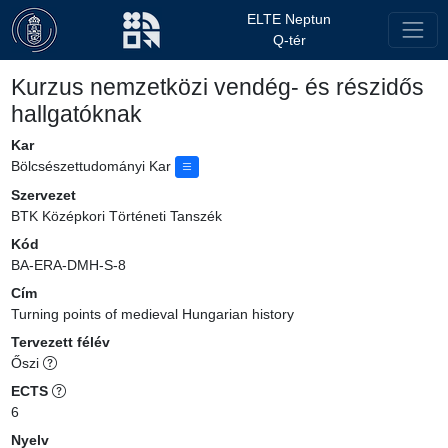
ELTE Neptun
Q-tér
Kurzus nemzetközi vendég- és részidős
hallgatóknak
Kar
Bölcsészettudományi Kar
Szervezet
BTK Középkori Történeti Tanszék
Kód
BA-ERA-DMH-S-8
Cím
Turning points of medieval Hungarian history
Tervezett félév
Őszi
ECTS
6
Nyelv