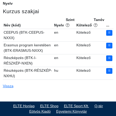
Nyelv
Kurzus szakjai
Szint
Tanév
Név (kód)
Nyelv
Kötelező
...
CEEPUS (BTK-CEEPUS-
en
Kötelező
NXXX)
Erasmus program keretében
en
Kötelező
(BTK-ERASMUS-NXXX)
Részképzés (BTK-I-
en
Kötelező
RÉSZKÉP-NXEN)
Részképzés (BTK-RÉSZKÉP-
hu
Kötelező
NXHU)
Vissza
ELTE Honlap
ELTE Shop
ELTE Sport Kft.
Q-tér
Eötvös Kiadó
Egyetemi Könyvtár