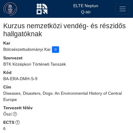
ELTE Neptun
Q-tér
Kurzus nemzetközi vendég- és részidős
hallgatóknak
Kar
Bölcsészettudományi Kar
Szervezet
BTK Középkori Történeti Tanszék
Kód
BA-ERA-DMH-S-9
Cím
Diseases, Disasters, Dogs: An Environmental History of Central
Europe
Tervezett félév
Őszi
ECTS
6