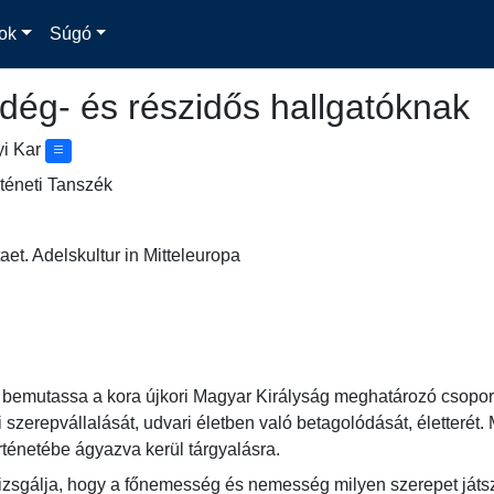
ok
Súgó
dég- és részidős hallgatóknak
yi Kar
téneti Tanszék
aet. Adelskultur in Mitteleuropa
y bemutassa a kora újkori Magyar Királyság meghatározó csopor
ai szerepvállalását, udvari életben való betagolódását, életterét.
rténetébe ágyazva kerül tárgyalásra.
izsgálja, hogy a főnemesség és nemesség milyen szerepet játszot