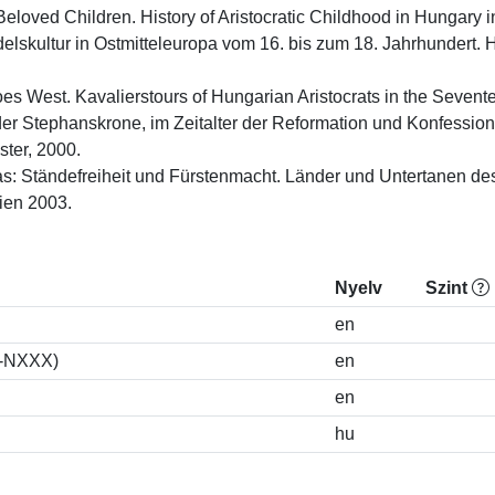
: Beloved Children. History of Aristocratic Childhood in Hungary i
lskultur in Ostmitteleuropa vom 16. bis zum 18. Jahrhundert. H
oes West. Kavalierstours of Hungarian Aristocrats in the Sevente
er Stephanskrone, im Zeitalter der Reformation und Konfessional
er, 2000.

: Ständefreiheit und Fürstenmacht. Länder und Untertanen de
Wien 2003.
Nyelv
Szint
en
S-NXXX)
en
en
hu