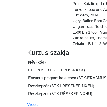
Péter, Katalin (ed.)
Türkenkriege und Ade
Osfildern, 2014.

Ugry, Bálint: East G
Ungarn, das Reich d
1500 bis 1700.  Münst
Winkelbauer, Thomas
Zeitalter. Bd. 1–2. 
Kurzus szakjai
Név (kód)
CEEPUS (BTK-CEEPUS-NXXX)
Erasmus program keretében (BTK-ERASMU
Részképzés (BTK-I-RÉSZKÉP-NXEN)
Részképzés (BTK-RÉSZKÉP-NXHU)
Vissza