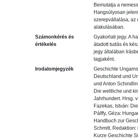
Bemutatja a nemesség
Hangsúlyosan jeleni
szerepvállalása, az 
alakulásában.
Számonkérés és
Gyakorlati jegy. A h
értékelés
átadott tudás és kés
jegy általában írásb
tagjaként.
Irodalomjegyzék
Geschichte Ungarns.
Deutschland und Un
und Anton Schindling.
Die weltliche und k
Jahrhundert. Hrsg. 
Fazekas, István: Di
Pálffy, Géza: Hunga
Handbuch zur Geschi
Schmitt. Redaktion: 
Kurze Geschichte Si