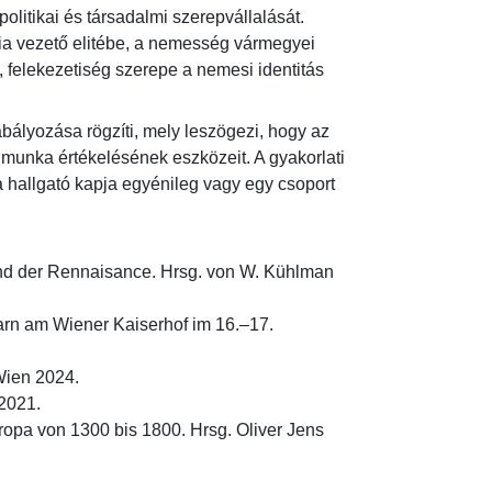
litikai és társadalmi szerepvállalását. 
 vezető elitébe, a nemesség vármegyei 
 felekezetiség szerepe a nemesi identitás 
bályozása rögzíti, mely leszögezi, hogy az 
i munka értékelésének eszközeit. A gyakorlati 
 hallgató kapja egyénileg vagy egy csoport 
d der Rennaisance. Hrsg. von W. Kühlman 
rn am Wiener Kaiserhof im 16.–17. 
en 2024.

021.

opa von 1300 bis 1800. Hrsg. Oliver Jens 