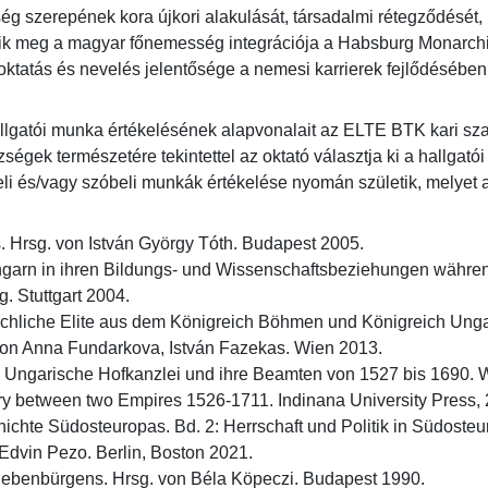
 szerepének kora újkori alakulását, társadalmi rétegződését, po
k meg a magyar főnemesség integrációja a Habsburg Monarchia
oktatás és nevelés jelentősége a nemesi karrierek fejlődésében,
allgatói munka értékelésének alapvonalait az ELTE BTK kari sza
zségek természetére tekintettel az oktató választja ki a hallgató
eli és/vagy szóbeli munkák értékelése nyomán születik, melyet a
 Hrsg. von István György Tóth. Budapest 2005.

garn in ihren Bildungs- und Wissenschaftsbeziehungen währen
 Stuttgart 2004.

irchliche Elite aus dem Königreich Böhmen und Königreich Unga
von Anna Fundarkova, István Fazekas. Wien 2013.

e Ungarische Hofkanzlei und ihre Beamten von 1527 bis 1690. Wi
ry between two Empires 1526-1711. Indinana University Press, 2
chte Südosteuropas. Bd. 2: Herrschaft und Politik in Südosteur
Edvin Pezo. Berlin, Boston 2021.

ebenbürgens. Hrsg. von Béla Köpeczi. Budapest 1990.
