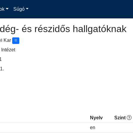
ok
Súgó
dég- és részidős hallgatóknak
yi Kar
Intézet
1
1.
Nyelv
Szint
en