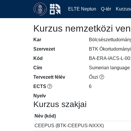
ELTE Neptun
Q-tér
Kurzus
Kurzus nemzetközi ven
Kar
Bölcsészettudomán
Szervezet
BTK Ókortudományi 
Kód
BA-ERA-IACS-L-00
Cím
Sumerian language 
Tervezett félév
Őszi
ECTS
6
Nyelv
Kurzus szakjai
Név (kód)
CEEPUS (BTK-CEEPUS-NXXX)