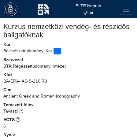
ELTE Neptun
Q-tér
Kurzus nemzetközi vendég- és részidős
hallgatóknak
Kar
Bölcsészettudományi Kar
Szervezet
BTK Régészettudományi Intézet
Kód
BA-ERA-IAS-S-210.R3
Cím
Ancient Greek and Roman iconography
Tervezett félév
Tavaszi
ECTS
6
Nyelv