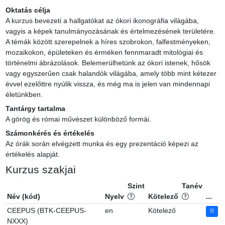
Oktatás célja
A kurzus bevezeti a hallgatókat az ókori ikonográfia világába, 
vagyis a képek tanulmányozásának és értelmezésének területére. 
A témák között szerepelnek a híres szobrokon, falfestményeken, 
mozaikokon, épületeken és érméken fennmaradt mitológiai és 
történelmi ábrázolások. Belemerülhetünk az ókori istenek, hősök 
vagy egyszerűen csak halandók világába, amely több mint kétezer 
évvel ezelőttre nyúlik vissza, és még ma is jelen van mindennapi 
életünkben.
Tantárgy tartalma
A görög és római művészet különböző formái.
Számonkérés és értékelés
Az órák során elvégzett munka és egy prezentáció képezi az 
értékelés alapját.
Kurzus szakjai
Szint
Tanév
Név (kód)
Nyelv
Kötelező
...
CEEPUS (BTK-CEEPUS-
en
Kötelező
NXXX)