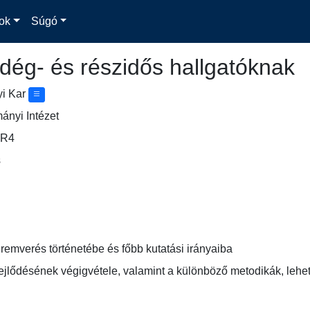
ok
Súgó
dég- és részidős hallgatóknak
yi Kar
nyi Intézet
.R4
s
remverés történetébe és főbb kutatási irányaiba
ejlődésének végigvétele, valamint a különböző metodikák, lehe