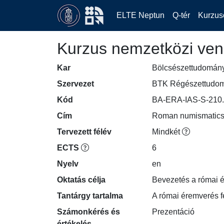
ELTE Neptun
Q-tér
Kurzus
Kurzus nemzetközi ven
Kar
Bölcsészettudomán
Szervezet
BTK Régészettudomá
Kód
BA-ERA-IAS-S-210
Cím
Roman numismatic
Tervezett félév
Mindkét
ECTS
6
Nyelv
en
Oktatás célja
Bevezetés a római é
Tantárgy tartalma
A római éremverés f
Számonkérés és
Prezentáció
értékelés