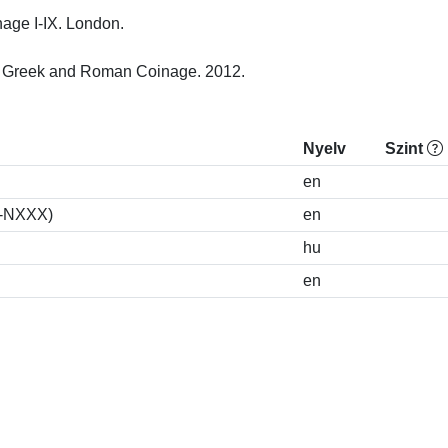
ge I-IX. London.

 Greek and Roman Coinage. 2012.
Nyelv
Szint
en
S-NXXX)
en
hu
en