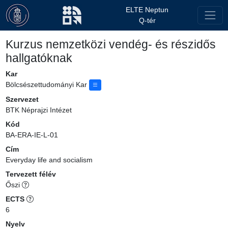
ELTE Neptun
Q-tér
Kurzus nemzetközi vendég- és részidős
hallgatóknak
Kar
Bölcsészettudományi Kar
Szervezet
BTK Néprajzi Intézet
Kód
BA-ERA-IE-L-01
Cím
Everyday life and socialism
Tervezett félév
Őszi
ECTS
6
Nyelv