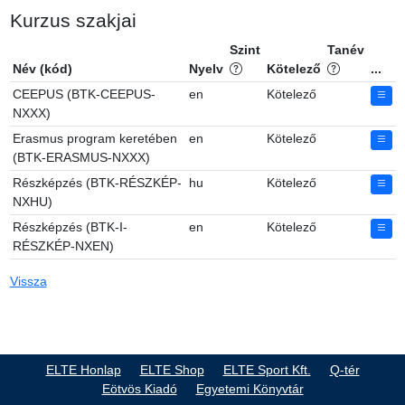
Kurzus szakjai
Szint
Tanév
Név (kód)
Nyelv
Kötelező
...
CEEPUS (BTK-CEEPUS-
en
Kötelező
NXXX)
Erasmus program keretében
en
Kötelező
(BTK-ERASMUS-NXXX)
Részképzés (BTK-RÉSZKÉP-
hu
Kötelező
NXHU)
Részképzés (BTK-I-
en
Kötelező
RÉSZKÉP-NXEN)
Vissza
ELTE Honlap
ELTE Shop
ELTE Sport Kft.
Q-tér
Eötvös Kiadó
Egyetemi Könyvtár