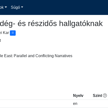
ok
Súgó
dég- és részidős hallgatóknak
yi Kar
t
dle East: Parallel and Conflicting Narratives
Nyelv
Szint
en