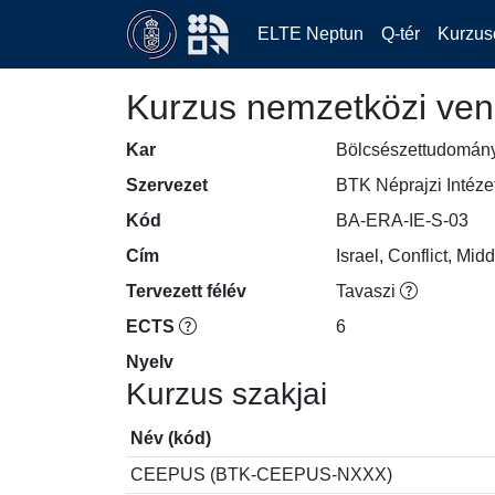
ELTE Neptun
Q-tér
Kurzus
Kurzus nemzetközi ven
Kar
Bölcsészettudomán
Szervezet
BTK Néprajzi Intéze
Kód
BA-ERA-IE-S-03
Cím
Israel, Conflict, Mid
Tervezett félév
Tavaszi
ECTS
6
Nyelv
Kurzus szakjai
Név (kód)
CEEPUS (BTK-CEEPUS-NXXX)