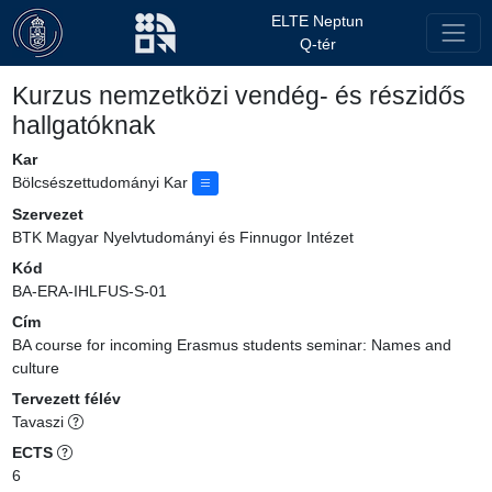
ELTE Neptun
Q-tér
Kurzus nemzetközi vendég- és részidős
hallgatóknak
Kar
Bölcsészettudományi Kar
Szervezet
BTK Magyar Nyelvtudományi és Finnugor Intézet
Kód
BA-ERA-IHLFUS-S-01
Cím
BA course for incoming Erasmus students seminar: Names and
culture
Tervezett félév
Tavaszi
ECTS
6