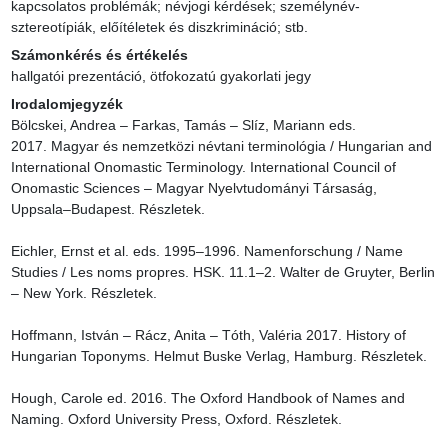
kapcsolatos problémák; névjogi kérdések; személynév-
sztereotípiák, előítéletek és diszkrimináció; stb.
Számonkérés és értékelés
hallgatói prezentáció, ötfokozatú gyakorlati jegy
Irodalomjegyzék
Bölcskei, Andrea – Farkas, Tamás – Slíz, Mariann eds. 
2017. Magyar és nemzetközi névtani terminológia / Hungarian and 
International Onomastic Terminology. International Council of 
Onomastic Sciences – Magyar Nyelvtudományi Társaság, 
Uppsala–Budapest. Részletek.

Eichler, Ernst et al. eds. 1995–1996. Namenforschung / Name 
Studies / Les noms propres. HSK. 11.1–2. Walter de Gruyter, Berlin 
– New York. Részletek.

Hoffmann, István – Rácz, Anita – Tóth, Valéria 2017. History of 
Hungarian Toponyms. Helmut Buske Verlag, Hamburg. Részletek.

Hough, Carole ed. 2016. The Oxford Handbook of Names and 
Naming. Oxford University Press, Oxford. Részletek.
