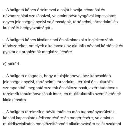
– A hallgató képes értelmezni a saját hazája névadási és 
névhasználati szokásaival, valamint névanyagával kapcsolatos 
egyes jelenségek nyelvi sajátosságait, történelmi, társadalmi és 
kulturális beágyazottságát.

– A hallgató képes kiválasztani és alkalmazni a legjellemzőbb 
módszereket, amelyek alkalmasak az aktuális névtani kérdések és 
gyakorlati problémák megközelítésére.

c) attitűd

– A hallgató elfogadja, hogy a tulajdonnevekhez kapcsolódó 
jelenségek nyelvi, történelmi, társadalmi, területi és kulturális 
szempontból meghatározottak és változatosak, ezért tudatosan 
törekszik tanulmányozásuk inter- és multikulturális szemléletének 
kialakítására.

– A hallgató törekszik a névkutatás és más tudományterületek 
közötti kapcsolatok felismerésére és megértésére, valamint a 
multidiszciplináris megközelítésmód alkalmazására saját szakmai 