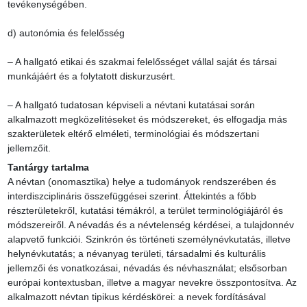
tevékenységében.

d) autonómia és felelősség

– A hallgató etikai és szakmai felelősséget vállal saját és társai 
munkájáért és a folytatott diskurzusért.

– A hallgató tudatosan képviseli a névtani kutatásai során 
alkalmazott megközelítéseket és módszereket, és elfogadja más 
szakterületek eltérő elméleti, terminológiai és módszertani 
jellemzőit.
Tantárgy tartalma
A névtan (onomasztika) helye a tudományok rendszerében és 
interdiszciplináris összefüggései szerint. Áttekintés a főbb 
részterületekről, kutatási témákról, a terület terminológiájáról és 
módszereiről. A névadás és a névtelenség kérdései, a tulajdonnév 
alapvető funkciói. Szinkrón és történeti személynévkutatás, illetve 
helynévkutatás; a névanyag területi, társadalmi és kulturális 
jellemzői és vonatkozásai, névadás és névhasználat; elsősorban 
európai kontextusban, illetve a magyar nevekre összpontosítva. Az 
alkalmazott névtan tipikus kérdéskörei: a nevek fordításával 