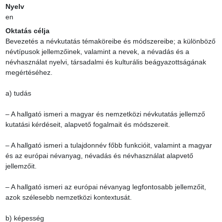
Nyelv
en
Oktatás célja
Bevezetés a névkutatás témaköreibe és módszereibe; a különböző 
névtípusok jellemzőinek, valamint a nevek, a névadás és a 
névhasználat nyelvi, társadalmi és kulturális beágyazottságának 
megértéséhez.

a) tudás

– A hallgató ismeri a magyar és nemzetközi névkutatás jellemző 
kutatási kérdéseit, alapvető fogalmait és módszereit.

– A hallgató ismeri a tulajdonnév főbb funkcióit, valamint a magyar 
és az európai névanyag, névadás és névhasználat alapvető 
jellemzőit.

– A hallgató ismeri az európai névanyag legfontosabb jellemzőit, 
azok szélesebb nemzetközi kontextusát.

b) képesség
