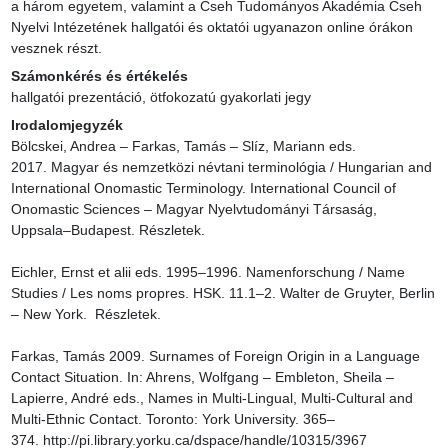
a három egyetem, valamint a Cseh Tudományos Akadémia Cseh 
Nyelvi Intézetének hallgatói és oktatói ugyanazon online órákon 
vesznek részt.
Számonkérés és értékelés
hallgatói prezentáció, ötfokozatú gyakorlati jegy
Irodalomjegyzék
Bölcskei, Andrea – Farkas, Tamás – Slíz, Mariann eds. 
2017. Magyar és nemzetközi névtani terminológia / Hungarian and 
International Onomastic Terminology. International Council of 
Onomastic Sciences – Magyar Nyelvtudományi Társaság, 
Uppsala–Budapest. Részletek.

Eichler, Ernst et alii eds. 1995–1996. Namenforschung / Name 
Studies / Les noms propres. HSK. 11.1–2. Walter de Gruyter, Berlin 
– New York.  Részletek.

Farkas, Tamás 2009. Surnames of Foreign Origin in a Language 
Contact Situation. In: Ahrens, Wolfgang – Embleton, Sheila – 
Lapierre, André eds., Names in Multi-Lingual, Multi-Cultural and 
Multi-Ethnic Contact. Toronto: York University. 365–
374. http://pi.library.yorku.ca/dspace/handle/10315/3967
