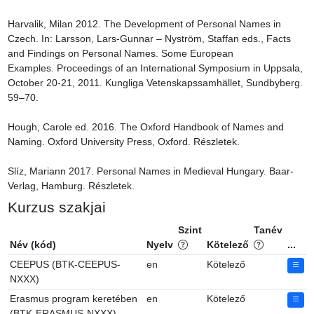
Harvalik, Milan 2012. The Development of Personal Names in 
Czech. In: Larsson, Lars-Gunnar – Nyström, Staffan eds., Facts 
and Findings on Personal Names. Some European 
Examples. Proceedings of an International Symposium in Uppsala, 
October 20-21, 2011. Kungliga Vetenskapssamhället, Sundbyberg. 
59–70.

Hough, Carole ed. 2016. The Oxford Handbook of Names and 
Naming. Oxford University Press, Oxford. Részletek.

Slíz, Mariann 2017. Personal Names in Medieval Hungary. Baar-
Verlag, Hamburg. Részletek.
Kurzus szakjai
Szint
Tanév
Név (kód)
Nyelv
Kötelező
...
CEEPUS (BTK-CEEPUS-
en
Kötelező
NXXX)
Erasmus program keretében
en
Kötelező
(BTK-ERASMUS-NXXX)