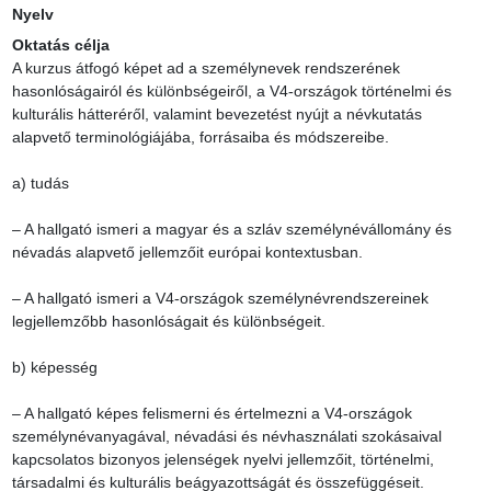
Nyelv
Oktatás célja
A kurzus átfogó képet ad a személynevek rendszerének 
hasonlóságairól és különbségeiről, a V4-országok történelmi és 
kulturális hátteréről, valamint bevezetést nyújt a névkutatás 
alapvető terminológiájába, forrásaiba és módszereibe.

a) tudás

– A hallgató ismeri a magyar és a szláv személynévállomány és 
névadás alapvető jellemzőit európai kontextusban.

– A hallgató ismeri a V4-országok személynévrendszereinek 
legjellemzőbb hasonlóságait és különbségeit.

b) képesség

– A hallgató képes felismerni és értelmezni a V4-országok 
személynévanyagával, névadási és névhasználati szokásaival 
kapcsolatos bizonyos jelenségek nyelvi jellemzőit, történelmi, 
társadalmi és kulturális beágyazottságát és összefüggéseit.
