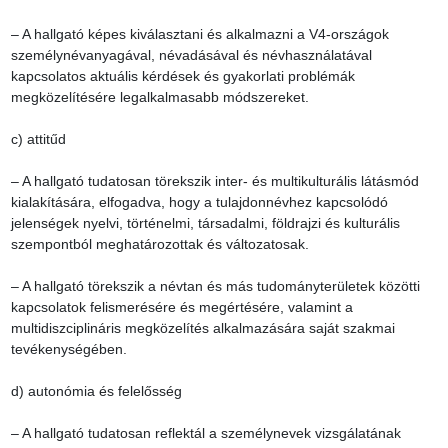
– A hallgató képes kiválasztani és alkalmazni a V4-országok 
személynévanyagával, névadásával és névhasználatával 
kapcsolatos aktuális kérdések és gyakorlati problémák 
megközelítésére legalkalmasabb módszereket.

c) attitűd

– A hallgató tudatosan törekszik inter- és multikulturális látásmód 
kialakítására, elfogadva, hogy a tulajdonnévhez kapcsolódó 
jelenségek nyelvi, történelmi, társadalmi, földrajzi és kulturális 
szempontból meghatározottak és változatosak.

– A hallgató törekszik a névtan és más tudományterületek közötti 
kapcsolatok felismerésére és megértésére, valamint a 
multidiszciplináris megközelítés alkalmazására saját szakmai 
tevékenységében.

d) autonómia és felelősség

– A hallgató tudatosan reflektál a személynevek vizsgálatának 