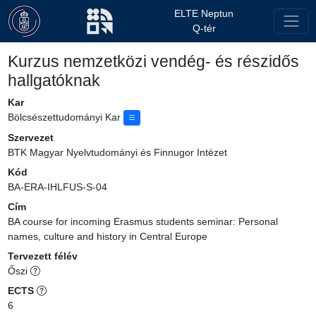
ELTE Neptun
Q-tér
Kurzus nemzetközi vendég- és részidős
hallgatóknak
Kar
Bölcsészettudományi Kar
Szervezet
BTK Magyar Nyelvtudományi és Finnugor Intézet
Kód
BA-ERA-IHLFUS-S-04
Cím
BA course for incoming Erasmus students seminar: Personal
names, culture and history in Central Europe
Tervezett félév
Őszi
ECTS
6