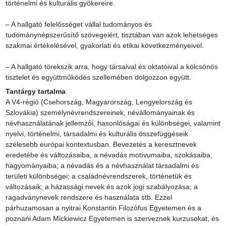
történelmi és kulturális gyökereire.

– A hallgató felelősséget vállal tudományos és 
tudománynépszerűsítő szövegeiért, tisztában van azok lehetséges 
szakmai értékelésével, gyakorlati és etikai következményeivel.

– A hallgató törekszik arra, hogy társaival és oktatóival a kölcsönös 
tisztelet és együttműködés szellemében dolgozzon együtt.
Tantárgy tartalma
A V4-régió (Csehország, Magyarország, Lengyelország és 
Szlovákia) személynévrendszereinek, névállományainak és 
névhasználatának jellemzői, hasonlóságai és különbségei, valamint 
nyelvi, történelmi, társadalmi és kulturális összefüggéseik 
szélesebb európai kontextusban. Bevezetés a keresztnevek 
eredetébe és változásaiba, a névadás motívumaiba, szokásaiba, 
hagyományaiba; a névadás és a névhasználat társadalmi és 
területi különbségei; a családnévrendszerek, történetük és 
változásaik; a házassági nevek és azok jogi szabályozása; a 
ragadványnevek rendszere és használata stb. Ezzel 
párhuzamosan a nyitrai Konstantin Filozófus Egyetemen és a 
poznańi Adam Mickiewicz Egyetemen is szerveznek kurzusokat, és 