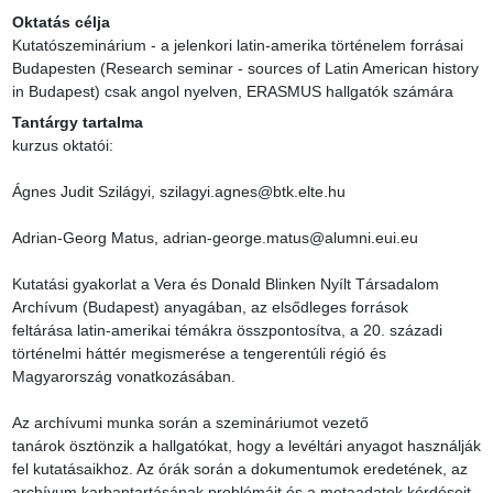
Oktatás célja
Kutatószeminárium - a jelenkori latin-amerika történelem forrásai 
Budapesten (Research seminar - sources of Latin American history 
in Budapest) csak angol nyelven, ERASMUS hallgatók számára
Tantárgy tartalma
kurzus oktatói:

Ágnes Judit Szilágyi, szilagyi.agnes@btk.elte.hu

Adrian-Georg Matus, adrian-george.matus@alumni.eui.eu

Kutatási gyakorlat a Vera és Donald Blinken Nyílt Társadalom 
Archívum (Budapest) anyagában, az elsődleges források 
feltárása latin-amerikai témákra összpontosítva, a 20. századi 
történelmi háttér megismerése a tengerentúli régió és 
Magyarország vonatkozásában.

Az archívumi munka során a szemináriumot vezető 
tanárok ösztönzik a hallgatókat, hogy a levéltári anyagot használják 
fel kutatásaikhoz. Az órák során a dokumentumok eredetének, az 
archívum karbantartásának problémáit és a metaadatok kérdéseit 