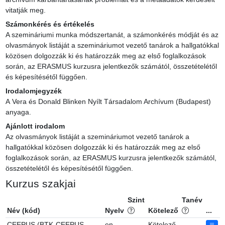
vitatják meg.
Számonkérés és értékelés
A szemináriumi munka módszertanát, a számonkérés módját és az 
olvasmányok listáját a szemináriumot vezető tanárok a hallgatókkal 
közösen dolgozzák ki és határozzák meg az első foglalkozások 
során, az ERASMUS kurzusra jelentkezők számától, összetételétől 
és képesítésétől függően.
Irodalomjegyzék
A Vera és Donald Blinken Nyílt Társadalom Archívum (Budapest) 
anyaga.
Ajánlott irodalom
Az olvasmányok listáját a szemináriumot vezető tanárok a 
hallgatókkal közösen dolgozzák ki és határozzák meg az első 
foglalkozások során, az ERASMUS kurzusra jelentkezők számától, 
összetételétől és képesítésétől függően.
Kurzus szakjai
Szint
Tanév
Név (kód)
Nyelv
Kötelező
...
CEEPUS (BTK-CEEPUS-
en
Kötelező