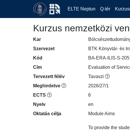
ELTE Neptun
Q-tér
Kurzus
Kurzus nemzetközi ven
Kar
Bölcsészettudomán
Szervezet
BTK Könyvtár- és In
Kód
BA-ERA-ILIS-S-205
Cím
Evaluation of Servic
Tervezett félév
Tavaszi
Meghirdetve
2026/27/1
ECTS
6
Nyelv
en
Oktatás célja
Module Aims

To provide the studen