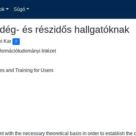
ok
Súgó
dég- és részidős hallgatóknak
yi Kar
formációtudományi Intézet
es and Training for Users
t with the necessary theoretical basis in order to establish the c