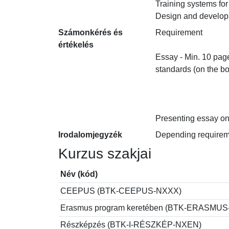
Training systems for u
Design and developme
Számonkérés és
Requirement

értékelés
Essay - Min. 10 page
standards (on the bott
Presenting essay on
Irodalomjegyzék
Depending requiremen
Kurzus szakjai
Név (kód)
CEEPUS (BTK-CEEPUS-NXXX)
Erasmus program keretében (BTK-ERASMU
Részképzés (BTK-I-RÉSZKÉP-NXEN)