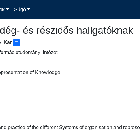
ok
Súgó
dég- és részidős hallgatóknak
yi Kar
formációtudományi Intézet
epresentation of Knowledge
and practice of the different Systems of organisation and repres