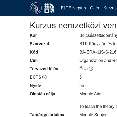
ELTE Neptun
Q-tér
Kurzus
Kurzus nemzetközi ven
Kar
Bölcsészettudomán
Szervezet
BTK Könyvtár- és In
Kód
BA-ERA-ILIS-S-216
Cím
Organization and R
Tervezett félév
Őszi
ECTS
6
Nyelv
en
Oktatás célja
Module Aims

To teach the theory 
Tantárgy tartalma
Module Subject
