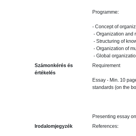
Programme:

- Concept of organiz
 - Organization and representation of knowledge in the principal classification systems

 - Structuring of knowledge by means of heading of material, thesauruses, key words and classification systems

 - Organization of multi-media information: Semantic networks of documents. Meta-data libraries

 - Global organizatio
Számonkérés és
Requirement

értékelés
Essay - Min. 10 page
standards (on the bott
Presenting essay on
Irodalomjegyzék
References:
