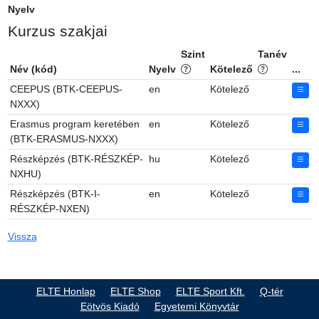
Nyelv
Kurzus szakjai
Szint
Tanév
Név (kód)
Nyelv
Kötelező
...
CEEPUS (BTK-CEEPUS-
en
Kötelező
NXXX)
Erasmus program keretében
en
Kötelező
(BTK-ERASMUS-NXXX)
Részképzés (BTK-RÉSZKÉP-
hu
Kötelező
NXHU)
Részképzés (BTK-I-
en
Kötelező
RÉSZKÉP-NXEN)
Vissza
ELTE Honlap
ELTE Shop
ELTE Sport Kft.
Q-tér
Eötvös Kiadó
Egyetemi Könyvtár