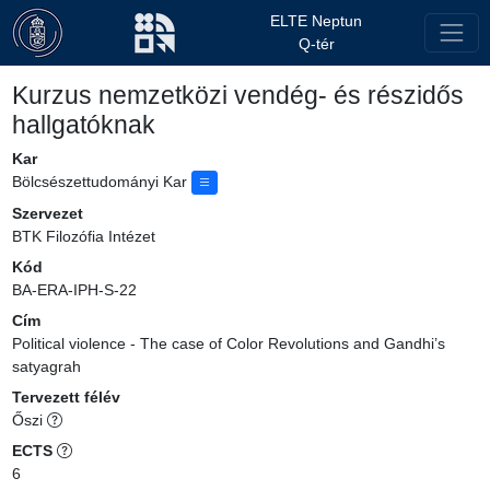
ELTE Neptun
Q-tér
Kurzus nemzetközi vendég- és részidős
hallgatóknak
Kar
Bölcsészettudományi Kar
Szervezet
BTK Filozófia Intézet
Kód
BA-ERA-IPH-S-22
Cím
Political violence - The case of Color Revolutions and Gandhi’s
satyagrah
Tervezett félév
Őszi
ECTS
6