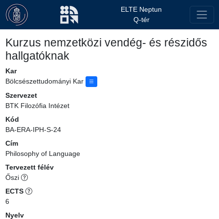
ELTE Neptun
Q-tér
Kurzus nemzetközi vendég- és részidős
hallgatóknak
Kar
Bölcsészettudományi Kar
Szervezet
BTK Filozófia Intézet
Kód
BA-ERA-IPH-S-24
Cím
Philosophy of Language
Tervezett félév
Őszi
ECTS
6
Nyelv