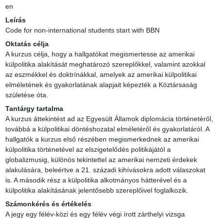
en
Leírás
Code for non-international students start with BBN
Oktatás célja
A kurzus célja, hogy a hallgatókat megismertesse az amerikai 
külpolitika alakítását meghatározó szereplőkkel, valamint azokkal 
az eszmékkel és doktrínákkal, amelyek az amerikai külpolitikai 
elméletének és gyakorlatának alapjait képezték a Köztársaság 
születése óta.
Tantárgy tartalma
A kurzus áttekintést ad az Egyesült Államok diplomácia történetéről, 
továbbá a külpolitikai döntéshozatal elméletéről és gyakorlatáról. A 
hallgatók a kurzus első részében megismerkednek az amerikai 
külpolitika történetével az elszigetelődés politikájától a 
globalizmusig, különös tekintettel az amerikai nemzeti érdekek 
alakulására, beleértve a 21. századi kihívásokra adott válaszokat 
is. A második rész a külpolitika alkotmányos hátterével és a 
külpolitika alakításának jelentősebb szereplőivel foglalkozik.
Számonkérés és értékelés
A jegy egy félév-közi és egy félév végi írott zárthelyi vizsga 