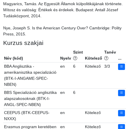
Magyarics, Tamás. Az Egyesült Államok külpolitikájának története. 
Mítosz és valóság: Értékek és érdekek. Budapest: Antall József 
Tudásközpont, 2014.

Nye, Joseph S. Is the American Century Over? Cambridge: Polity 
Press, 2015.
Kurzus szakjai
Szint
Tanév
Név (kód)
Nyelv
Kötelező
...
BBA Anglisztika -
en
6
Kötelező
3/3
amerikanisztika specializáció
(BTK-I-ANGAME-SPEC-
NBEN)
BBS Specializáció anglisztika
en
6
alapszakosoknak (BTK-I-
ANGL-SPEC-NBEN)
CEEPUS (BTK-CEEPUS-
en
Kötelező
NXXX)
Erasmus program keretében
en
Kötelező