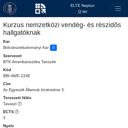
ELTE Neptun
Q-tér
Kurzus nemzetközi vendég- és részidős
hallgatóknak
Kar
Bölcsészettudományi Kar
Szervezet
BTK Amerikanisztika Tanszék
Kód
BBI-AME-224E
Cím
Az Egyesült Államok történelme 3.
Tervezett félév
Tavaszi
ECTS
3
Nyelv