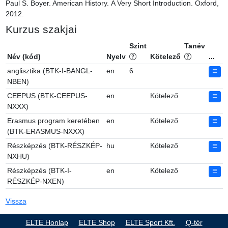
Paul S. Boyer. American History. A Very Short Introduction. Oxford, 
2012.
Kurzus szakjai
Szint
Tanév
Név (kód)
Nyelv
Kötelező
...
anglisztika (BTK-I-BANGL-
en
6
NBEN)
CEEPUS (BTK-CEEPUS-
en
Kötelező
NXXX)
Erasmus program keretében
en
Kötelező
(BTK-ERASMUS-NXXX)
Részképzés (BTK-RÉSZKÉP-
hu
Kötelező
NXHU)
Részképzés (BTK-I-
en
Kötelező
RÉSZKÉP-NXEN)
Vissza
ELTE Honlap
ELTE Shop
ELTE Sport Kft.
Q-tér