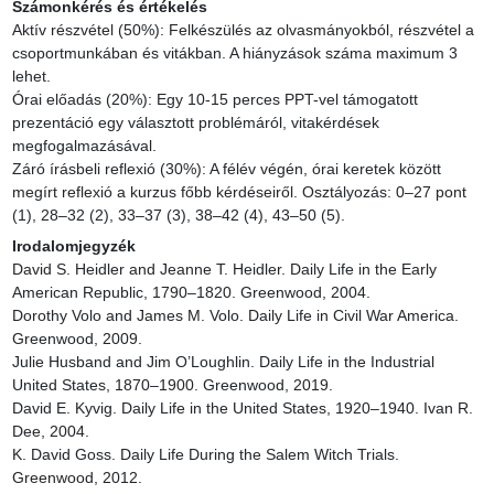
Számonkérés és értékelés
Aktív részvétel (50%): Felkészülés az olvasmányokból, részvétel a 
csoportmunkában és vitákban. A hiányzások száma maximum 3 
lehet.

Órai előadás (20%): Egy 10-15 perces PPT-vel támogatott 
prezentáció egy választott problémáról, vitakérdések 
megfogalmazásával.

Záró írásbeli reflexió (30%): A félév végén, órai keretek között 
megírt reflexió a kurzus főbb kérdéseiről. Osztályozás: 0–27 pont 
(1), 28–32 (2), 33–37 (3), 38–42 (4), 43–50 (5).
Irodalomjegyzék
David S. Heidler and Jeanne T. Heidler. Daily Life in the Early 
American Republic, 1790–1820. Greenwood, 2004.

Dorothy Volo and James M. Volo. Daily Life in Civil War America. 
Greenwood, 2009.

Julie Husband and Jim O’Loughlin. Daily Life in the Industrial 
United States, 1870–1900. Greenwood, 2019.

David E. Kyvig. Daily Life in the United States, 1920–1940. Ivan R. 
Dee, 2004.

K. David Goss. Daily Life During the Salem Witch Trials. 
Greenwood, 2012.
