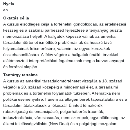
Nyelv
en
Oktatás célja
A kurzus elsődleges célja a történelmi gondolkodás, az értelmezési 
készség és a szakmai párbeszéd fejlesztése a tényanyag puszta 
memorizálása helyett. A hallgatók képessé válnak az amerikai 
társadalomtörténet ismétlődő problémáinak és hosszú távú 
folyamatainak felismerésére, valamint az egyes korszakok 
összehasonlítására. A félév végére a hallgatók önálló, érvekkel 
alátámasztott interpretációkat fogalmaznak meg a kurzus anyagai 
és forrásai alapján.
Tantárgy tartalma
A kurzus az amerikai társadalomtörténetet vizsgálja a 18. század 
végétől a 20. század közepéig a mindennapi élet, a társadalmi 
problémák és a történelmi folyamatok tükrében. A tematika nem 
politikai eseményekre, hanem az átlagemberek tapasztalataira és a 
társadalmi átalakulásokra fókuszál. Érintett témakörök: 
rabszolgaság és emancipáció, polgárháborús traumák, 
indusztrializáció, városiasodás, nemi szerepek, egyenlőtlenség, az 
állami felelősségvállalás (New Deal) és a polgárjogi mozgalom.