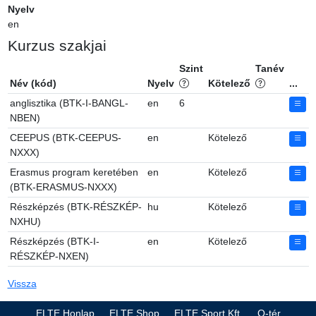
Nyelv
en
Kurzus szakjai
Szint
Tanév
Név (kód)
Nyelv
Kötelező
...
anglisztika (BTK-I-BANGL-
en
6
NBEN)
CEEPUS (BTK-CEEPUS-
en
Kötelező
NXXX)
Erasmus program keretében
en
Kötelező
(BTK-ERASMUS-NXXX)
Részképzés (BTK-RÉSZKÉP-
hu
Kötelező
NXHU)
Részképzés (BTK-I-
en
Kötelező
RÉSZKÉP-NXEN)
Vissza
ELTE Honlap
ELTE Shop
ELTE Sport Kft.
Q-tér