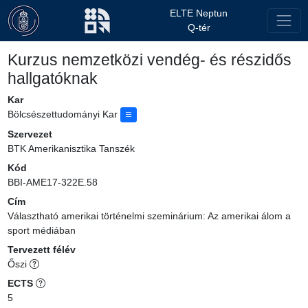
ELTE Neptun
Q-tér
Kurzus nemzetközi vendég- és részidős
hallgatóknak
Kar
Bölcsészettudományi Kar
Szervezet
BTK Amerikanisztika Tanszék
Kód
BBI-AME17-322E.58
Cím
Választható amerikai történelmi szeminárium: Az amerikai álom a
sport médiában
Tervezett félév
Őszi
ECTS
5