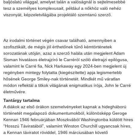
baljóslatú világgal, amelyet talán a valóságnál is sejtelmesebbé 
tesz a személyes komplexusait, például a nőkhöz való nehéz 
viszonyát, képzeletvilágába projektáló szemtanú szerző.

Az irodalmi történet végén csavar található, amennyiben a 
szofisztikált, de mégis jól érthetőnek tűnő kémtörténetek 
sorozatának utóján, azaz a szerző halála után megjelent Adam 
Sisman hivatásos életrajzíró le Carréról szóló életrajzi epilógusa, 
valamint le Carré fia, Nick Harkaway egy 2024-ben megjelent új 
regényben mintegy folytatta (kiegészítette) apja legismertebb 
hősének George Smiley-nak történetét. Mindkét mű váratlan 
módon reflektál a titkok világának enigmatikus írója, John le Carré 
életművére.
Tantárgy tartalma
A diákok az első órákon szemelvényeket kapnak a hidegháború 
történetét megalapozó dokumentumokból, különösképp Geroge 
Kennan 1946 februárjában Moszkvából Washingtonba küldött hires 
“Hosszú Táviratából”, valamint Winston Churchill ugyancsak híres, 
a Kennan táviratot röviddel, 1946 márciusában követő 