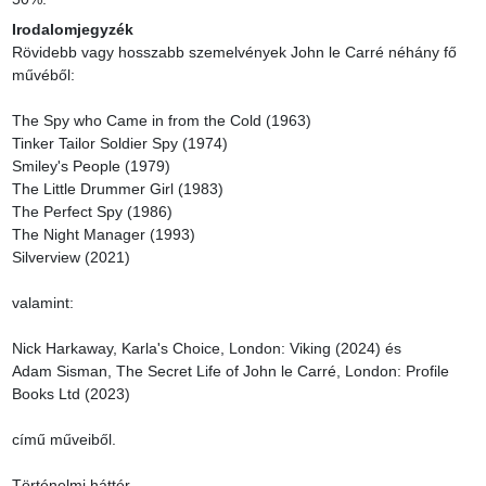
Irodalomjegyzék
Rövidebb vagy hosszabb szemelvények John le Carré néhány fő 
művéből:

The Spy who Came in from the Cold (1963)

Tinker Tailor Soldier Spy (1974)

Smiley's People (1979)

The Little Drummer Girl (1983)

The Perfect Spy (1986)

The Night Manager (1993)

Silverview (2021)

valamint:

Nick Harkaway, Karla's Choice, London: Viking (2024) és

Adam Sisman, The Secret Life of John le Carré, London: Profile 
Books Ltd (2023)

című műveiből.

Történelmi háttér
