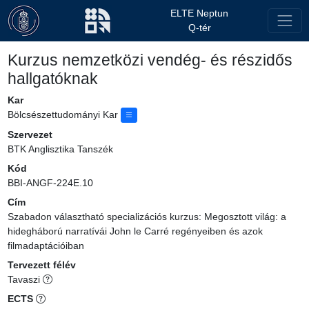
ELTE Neptun
Q-tér
Kurzus nemzetközi vendég- és részidős
hallgatóknak
Kar
Bölcsészettudományi Kar
Szervezet
BTK Anglisztika Tanszék
Kód
BBI-ANGF-224E.10
Cím
Szabadon választható specializációs kurzus: Megosztott világ: a
hidegháború narratívái John le Carré regényeiben és azok
filmadaptációiban
Tervezett félév
Tavaszi
ECTS