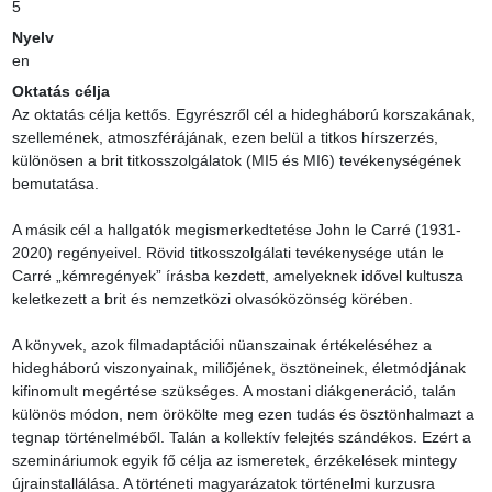
5
Nyelv
en
Oktatás célja
Az oktatás célja kettős. Egyrészről cél a hidegháború korszakának, 
szellemének, atmoszférájának, ezen belül a titkos hírszerzés, 
különösen a brit titkosszolgálatok (MI5 és MI6) tevékenységének 
bemutatása.

A másik cél a hallgatók megismerkedtetése John le Carré (1931-
2020) regényeivel. Rövid titkosszolgálati tevékenysége után le 
Carré „kémregények” írásba kezdett, amelyeknek idővel kultusza 
keletkezett a brit és nemzetközi olvasóközönség körében.

A könyvek, azok filmadaptációi nüanszainak értékeléséhez a 
hidegháború viszonyainak, miliőjének, ösztöneinek, életmódjának 
kifinomult megértése szükséges. A mostani diákgeneráció, talán 
különös módon, nem örökölte meg ezen tudás és ösztönhalmazt a 
tegnap történelméből. Talán a kollektív felejtés szándékos. Ezért a 
szemináriumok egyik fő célja az ismeretek, érzékelések mintegy 
újrainstallálása. A történeti magyarázatok történelmi kurzusra 