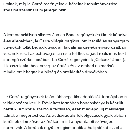
utalnak, míg le Carré regényeinek, hőseinek tanulmányozása 
irodalmi szeminárium jellegét öltik.

A kommenciálisan sikeres James Bond regények és filmek képeivel 
éles ellentétben, le Carré világát tragikus, önvizsgáló és sanyargató 
ügynökök töltik be, akik gyakran fájdalmas cselekménysorozatban 
vesznek részt az extravagancia és a földhözragadt realizmus közt 
derengő szürke zónában. Le Carré regényeinek „Cirkusz”-ában (a 
titkosszolgálat beceneve) az árulás és az emberi esendőség 
mindig ott lebegnek a hűség és szolidaritás árnyékában.

Le Carré regényeinek talán többsége filmadaptációk formájában is 
feldolgozásra került. Rövidített formában hangoskönyv is készült 
belőlük. Amikor a szerző a felolvasó, ezek meglepő, új mélységet 
adnak a megértéshez. Az audiovizuális feldolgozások gyakrabban 
kerülnek elemzésre az órákon, mint a nyomtatott szöveges 
narratívák. A források együtt megismertetik a hallgatókat ezzel a 