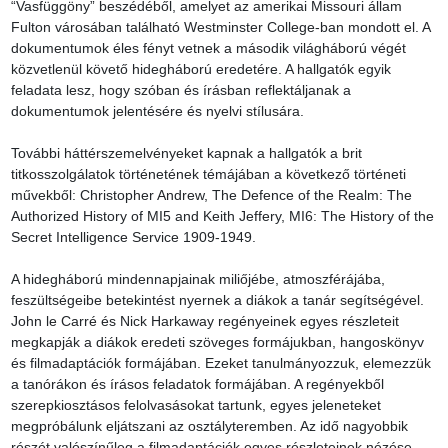
“Vasfüggöny” beszédéből, amelyet az amerikai Missouri állam 
Fulton városában található Westminster College-ban mondott el. A 
dokumentumok éles fényt vetnek a második világháború végét 
közvetlenül követő hidegháború eredetére. A hallgatók egyik 
feladata lesz, hogy szóban és írásban reflektáljanak a 
dokumentumok jelentésére és nyelvi stílusára.

További háttérszemelvényeket kapnak a hallgatók a brit 
titkosszolgálatok történetének témájában a következő történeti 
művekből: Christopher Andrew, The Defence of the Realm: The 
Authorized History of MI5 and Keith Jeffery, MI6: The History of the 
Secret Intelligence Service 1909-1949.

A hidegháború mindennapjainak miliőjébe, atmoszférájába, 
feszültségeibe betekintést nyernek a diákok a tanár segítségével. 
John le Carré és Nick Harkaway regényeinek egyes részleteit 
megkapják a diákok eredeti szöveges formájukban, hangoskönyv 
és filmadaptációk formájában. Ezeket tanulmányozzuk, elemezzük 
a tanórákon és írásos feladatok formájában. A regényekből 
szerepkiosztásos felolvasásokat tartunk, egyes jeleneteket 
megpróbálunk eljátszani az osztályteremben. Az idő nagyobbik 
részét valószínűleg a filmadaptációk egyes részleteinek nézése, 