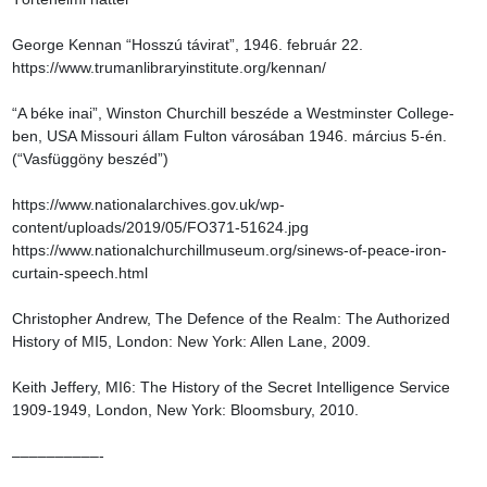
George Kennan “Hosszú távirat”, 1946. február 22.

https://www.trumanlibraryinstitute.org/kennan/

“A béke inai”, Winston Churchill beszéde a Westminster College-
ben, USA Missouri állam Fulton városában 1946. március 5-én. 
(“Vasfüggöny beszéd”)

https://www.nationalarchives.gov.uk/wp-
content/uploads/2019/05/FO371-51624.jpg

https://www.nationalchurchillmuseum.org/sinews-of-peace-iron-
curtain-speech.html

Christopher Andrew, The Defence of the Realm: The Authorized 
History of MI5, London: New York: Allen Lane, 2009.

Keith Jeffery, MI6: The History of the Secret Intelligence Service 
1909-1949, London, New York: Bloomsbury, 2010.

––––––––––-
