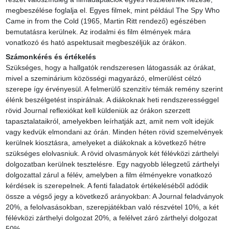
megbeszélése foglalja el. Egyes filmek, mint például The Spy Who 
Came in from the Cold (1965, Martin Ritt rendező) egészében 
bemutatásra kerülnek. Az irodalmi és film élmények mára 
vonatkozó és ható aspektusait megbeszéljük az órákon.
Számonkérés és értékelés
Szükséges, hogy a hallgatók rendszeresen látogassák az órákat, 
mivel a szeminárium közösségi magyarázó, elmerülést célzó 
szerepe így érvényesül. A felmerülő szenzitív témák remény szerint 
élénk beszélgetést inspirálnak. A diákoknak heti rendszerességgel 
rövid Journal reflexiókat kell küldeniük az órákon szerzett 
tapasztalataikról, amelyekben leírhatják azt, amit nem volt idejük 
vagy kedvük elmondani az órán. Minden héten rövid szemelvények 
kerülnek kiosztásra, amelyeket a diákoknak a következő hétre 
szükséges elolvasniuk. A rövid olvasmányok két félévközi zárthelyi 
dolgozatban kerülnek tesztelésre. Egy nagyobb lélegzetű zárthelyi 
dolgozattal zárul a félév, amelyben a film élményekre vonatkozó 
kérdések is szerepelnek. A fenti faladatok értékeléséből adódik 
össze a végső jegy a következő arányokban: A Journal feladványok 
20%, a felolvasásokban, szerepjátékban való részvétel 10%, a két 
félévközi zárthelyi dolgozat 20%, a felélvet záró zárthelyi dolgozat 
50%.