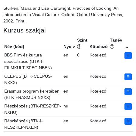
Sturken, Maria and Lisa Cartwright. Practices of Looking. An 
Introduction to Visual Culture. Oxford: Oxford University Press, 
2002. Print.
Kurzus szakjai
Szint
Tanév
Név (kód)
Nyelv
Kötelező
...
BBS Film és kultúra
en
6
Kötelező
specializáció (BTK-I-
FILMKULT-SPEC-NBEN)
CEEPUS (BTK-CEEPUS-
en
Kötelező
NXXX)
Erasmus program keretében
en
Kötelező
(BTK-ERASMUS-NXXX)
Részképzés (BTK-RÉSZKÉP-
hu
Kötelező
NXHU)
Részképzés (BTK-I-
en
Kötelező
RÉSZKÉP-NXEN)