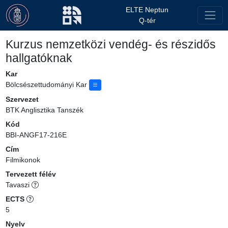
ELTE Neptun
Q-tér
Kurzus nemzetközi vendég- és részidős
hallgatóknak
Kar
Bölcsészettudományi Kar
Szervezet
BTK Anglisztika Tanszék
Kód
BBI-ANGF17-216E
Cím
Filmikonok
Tervezett félév
Tavaszi
ECTS
5
Nyelv