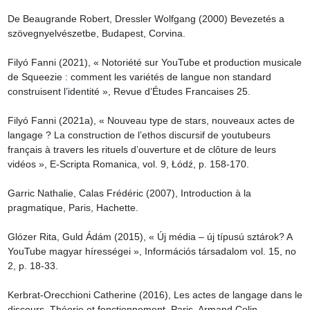
De Beaugrande Robert, Dressler Wolfgang (2000) Bevezetés a 
szövegnyelvészetbe, Budapest, Corvina.

Filyó Fanni (2021), « Notoriété sur YouTube et production musicale 
de Squeezie : comment les variétés de langue non standard 
construisent l’identité », Revue d’Études Francaises 25.

Filyó Fanni (2021a), « Nouveau type de stars, nouveaux actes de 
langage ? La construction de l’ethos discursif de youtubeurs 
français à travers les rituels d’ouverture et de clôture de leurs 
vidéos », E-Scripta Romanica, vol. 9, Łódź, p. 158-170.

Garric Nathalie, Calas Frédéric (2007), Introduction à la 
pragmatique, Paris, Hachette.

Glózer Rita, Guld Ádám (2015), « Új média – új típusú sztárok? A 
YouTube magyar hírességei », Információs társadalom vol. 15, no 
2, p. 18-33.

Kerbrat-Orecchioni Catherine (2016), Les actes de langage dans le 
discours. Théorie et fonctionnement, Paris, Armand Colin.
