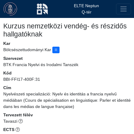
ELTE Neptun
Q-tér
Kurzus nemzetközi vendég- és részidős
hallgatóknak
Kar
Bölcsészettudományi Kar
Szervezet
BTK Francia Nyelvi és Irodalmi Tanszék
Kód
BBI-FFI17-400F:31
Cím
Nyelvészeti specializáció: Nyelv és identitás a francia nyelvű
médiában (Cours de spécialisation en linguistique: Parler et identité
dans les médias de langue française)
Tervezett félév
Tavaszi
ECTS