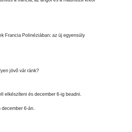
vek Francia Polinéziában: az új egyensúly 
lyen jövő vár ránk?
ll elkészíteni és december 6-ig beadni.

december 6-án.
