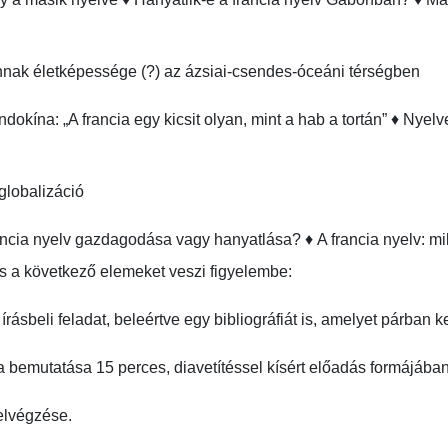
nnak életképessége (?) az ázsiai-csendes-óceáni térségben

ndokína: „A francia egy kicsit olyan, mint a hab a tortán” ♦ Nyel
lobalizáció

ancia nyelv gazdagodása vagy hanyatlása? ♦ A francia nyelv: mi
s a következő elemeket veszi figyelembe:

rásbeli feladat, beleértve egy bibliográfiát is, amelyet párban ke
a bemutatása 15 perces, diavetítéssel kísért előadás formájában 
lvégzése.
