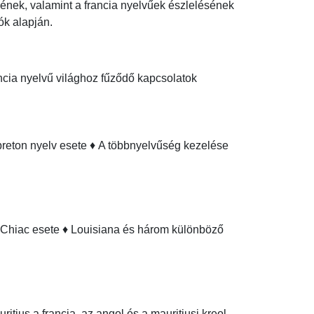
ének, valamint a francia nyelvűek észlelésének 
ók alapján.
cia nyelvű világhoz fűződő kapcsolatok

reton nyelv esete ♦ A többnyelvűség kezelése 
s: Chiac esete ♦ Louisiana és három különböző 
tius a francia, az angol és a mauritiusi kreol 