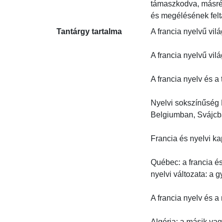
támaszkodva, másrész
és megélésének felt
Tantárgy tartalma
A francia nyelvű világ
A francia nyelvű vil
A francia nyelv és a
Nyelvi sokszínűség 
Belgiumban, Svájcba
Francia és nyelvi ka
Québec: a francia és
nyelvi változata: a gy
A francia nyelv és a 
Algéria: a másik vag