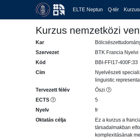
ELTE Neptun
Q-tér
Kurzus
Kurzus nemzetközi ven
Kar
Bölcsészettudomán
Szervezet
BTK Francia Nyelvi 
Kód
BBI-FFI17-400F:33
Cím
Nyelvészeti speciali
linguistic representa
Tervezett félév
Őszi
ECTS
5
Nyelv
fr
Oktatás célja
Ez a kurzus a franci
társadalmakban elfog
komplexitásának meg