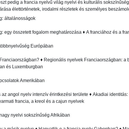
t pedig a francia nyelvű világ nyelvi és kulturális sokszínűség
árása élettörténetek, irodalmi részletek és személyes beszámol
: általánosságok

ág: egy összetett fogalom meghatározása ♦ A franciához és a fran
 többnyelvűség Európában

Franciaországban? ♦ Regionális nyelvek Franciaországban: a b
n és Luxemburgban

pcsolatok Amerikában

 az angol nyelv intenzív érintkezési területe ♦ Akadiai identitá
armati francia, a kreol és a cajun nyelvek

nagy nyelvi sokszínűség Afrikában

y a másik nyelve ♦ Hanyatlik-e a francia nyelv Gabonban? ♦ Mauri