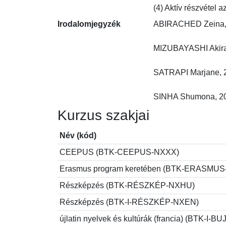
(4) Aktív részvétel 
Irodalomjegyzék
ABIRACHED Zeina, 20
MIZUBAYASHI Akira, 2
SATRAPI Marjane, 200
SINHA Shumona, 2022
Kurzus szakjai
Név (kód)
CEEPUS (BTK-CEEPUS-NXXX)
Erasmus program keretében (BTK-ERASMU
Részképzés (BTK-RÉSZKÉP-NXHU)
Részképzés (BTK-I-RÉSZKÉP-NXEN)
újlatin nyelvek és kultúrák (francia) (BTK-I