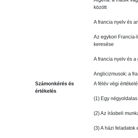
között

A francia nyelv és a
Az egykori Francia-I
keresése

A francia nyelv és a g
Anglicizmusok: a fr
Számonkérés és
A félév végi értékelé
értékelés
(1) Egy négyoldalas í
(2) Az írásbeli munk
(3) A házi feladatok e