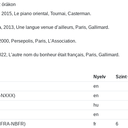
az órákon
15, Le piano oriental, Tournai, Casterman.

013, Une langue venue d’ailleurs, Paris, Gallimard.

0, Persepolis, Paris, L’Association.

, L’autre nom du bonheur était français, Paris, Gallimard.
Nyelv
Szint
en
S-NXXX)
en
hu
en
-BUJFRA-NBFR)
fr
6