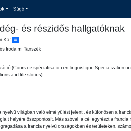
ok
Súgó
dég- és részidős hallgatóknak
yi Kar
és Irodalmi Tanszék
záció (Cours de spécialisation en linguistique:Specialization o
tions and life stories)
a nyelvű világban való elmélyülést jelenti, és különösen a franc
lalt helyére összpontosít. Más szóval, a cél egyrészt a francia n
ragadása a francia nyelvű országokban és területeken, számos