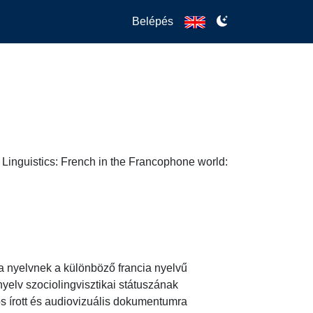
Belépés
n Linguistics: French in the Francophone world:
ia nyelvnek a különböző francia nyelvű 
yelv szociolingvisztikai státuszának 
 írott és audiovizuális dokumentumra 