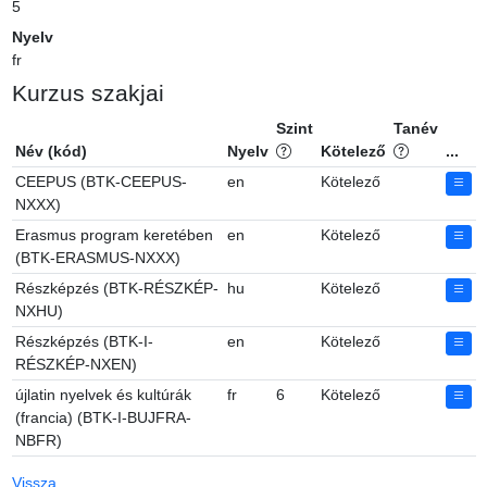
5
Nyelv
fr
Kurzus szakjai
Szint
Tanév
Név (kód)
Nyelv
Kötelező
...
CEEPUS (BTK-CEEPUS-
en
Kötelező
NXXX)
Erasmus program keretében
en
Kötelező
(BTK-ERASMUS-NXXX)
Részképzés (BTK-RÉSZKÉP-
hu
Kötelező
NXHU)
Részképzés (BTK-I-
en
Kötelező
RÉSZKÉP-NXEN)
újlatin nyelvek és kultúrák
fr
6
Kötelező
(francia) (BTK-I-BUJFRA-
NBFR)
Vissza