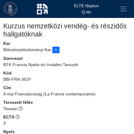
ELTE Neptun
Q-tér
Kurzus nemzetközi vendég- és részidős
hallgatóknak
Kar
Bölcsészettudományi Kar
Szervezet
BTK Francia Nyelvi és Irodalmi Tanszék
Kód
BBI-FRA-361F
Cím
A mai Franciaország (La France contemporaine)
Tervezett félév
Tavaszi
ECTS
3
Nyelv