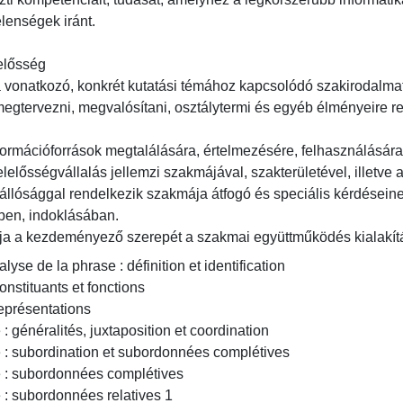
lenségek iránt.

lősség

onatkozó, konkrét kutatási témához kapcsolódó szakirodalmat fel
egtervezni, megvalósítani, osztálytermi és egyéb élményeire ref
rmációforrások megtalálására, értelmezésére, felhasználására é
elősségvállalás jellemzi szakmájával, szakterületével, illetve a
állósággal rendelkezik szakmája átfogó és speciális kérdésein
en, indoklásában.

lja a kezdeményező szerepét a szakmai együttműködés kialakít
alyse de la phrase : définition et identification
