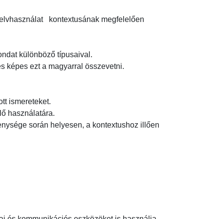
nyelvhasználat   kontextusának megfelelően 
dat különböző típusaival.

 képes ezt a magyarral összevetni.

t ismereteket.

 használatára.

nysége során helyesen, a kontextushoz illően 
ai és kommunikációs eszközöket is használja.
