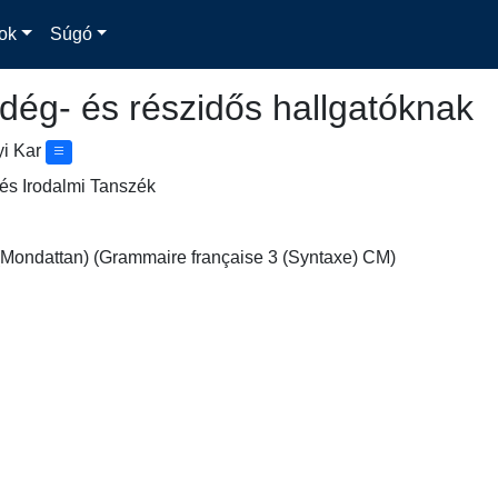
ok
Súgó
dég- és részidős hallgatóknak
yi Kar
és Irodalmi Tanszék
 (Mondattan) (Grammaire française 3 (Syntaxe) CM)