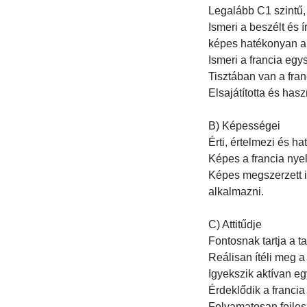
Legalább C1 szintű, 
Ismeri a beszélt és 
képes hatékonyan alk
Ismeri a francia egy
Tisztában van a fran
Elsajátította és has
B) Képességei

Érti, értelmezi és ha
Képes a francia nyel
Képes megszerzett i
alkalmazni.

C) Attitűdje

Fontosnak tartja a t
Reálisan ítéli meg a 
Igyekszik aktívan eg
Érdeklődik a francia n
Folyamatosan fejlesz