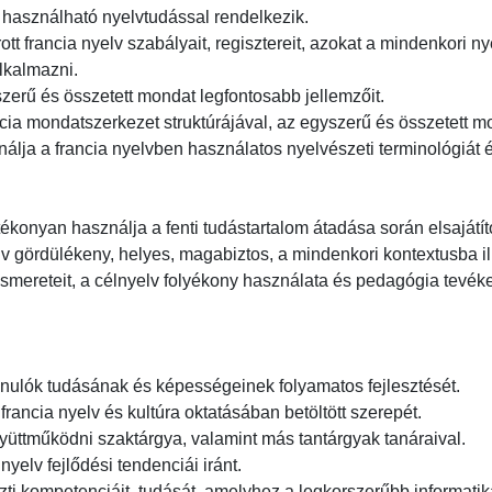
használható nyelvtudással rendelkezik.

írott francia nyelv szabályait, regisztereit, azokat a mindenkori 
almazni.

szerű és összetett mondat legfontosabb jellemzőit.

cia mondatszerkezet struktúrájával, az egyszerű és összetett mon
ználja a francia nyelvben használatos nyelvészeti terminológiát és
tékonyan használja a fenti tudástartalom átadása során elsajátítot
v gördülékeny, helyes, magabiztos, a mindenkori kontextusba illő
smereteit, a célnyelv folyékony használata és pedagógia tevéke
anulók tudásának és képességeinek folyamatos fejlesztését.

francia nyelv és kultúra oktatásában betöltött szerepét.

yüttműködni szaktárgya, valamint más tantárgyak tanáraival.

yelv fejlődési tendenciái iránt.

ti kompetenciáit, tudását, amelyhez a legkorszerűbb informatik