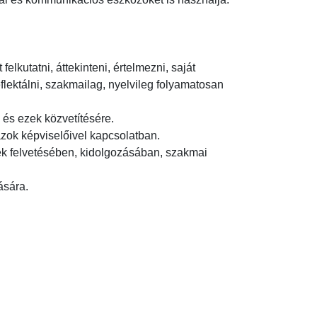
kutatni, áttekinteni, értelmezni, saját 
lektálni, szakmailag, nyelvileg folyamatosan 
s ezek közvetítésére.

zok képviselőivel kapcsolatban.

ek felvetésében, kidolgozásában, szakmai 
ására.