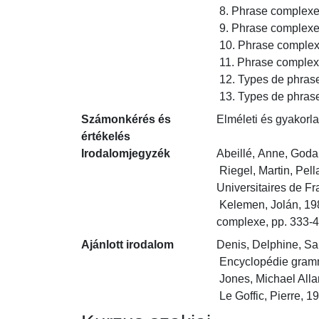
 8. Phrase complexe : subordonnées relatives 2

 9. Phrase complexe : subordonnées circonstancielles 1

 10. Phrase complexe : subordonnées circonstancielles 2

 11. Phrase complexe : subordonnées circonstancielles 3

 12. Types de phrases 1

 13. Types de phras
Számonkérés és
Elméleti és gyakorla
értékelés
Irodalomjegyzék
Abeillé, Anne, Godar
 Riegel, Martin, Pellat, Jean-Christophe, Rioul, René, 2018, Grammaire méthodique du français (7e édition), Paris, Presses 
Universitaires de Fra
 Kelemen, Jolán, 1985, Grammaire du français contemporain, Budapest, Nemzeti Tankönyvkiadó. (Chapitre VI / La phrase 
complexe, pp. 333-
Ajánlott irodalom
Denis, Delphine, San
 Encyclopédie grammaticale du français, http://www.encyclogram.fr/

 Jones, Michael Allan, 1996, Foundations of French Syntax, Cambridge, Cambridge University Press.

 Le Goffic, Pierre, 