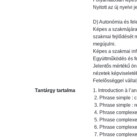
Nyitott az új nyelvi je
D) Autonómia és fele
Képes a szakmájára v
szakmai fejlődését m
megújulni.

Képes a szakmai info
Együttműködés és fel
Jelentős mértékű ön
nézetek képviseletéb
Felelősséggel válla
Tantárgy tartalma
1. Introduction à l’an
 2. Phrase simple : constituants et fonctions

 3. Phrase simple : représentations

 4. Phrase complexe : généralités, juxtaposition et coordination

 5. Phrase complexe : subordination et subordonnées complétives

 6. Phrase complexe : subordonnées complétives

 7. Phrase complexe : subordonnées relatives 1
