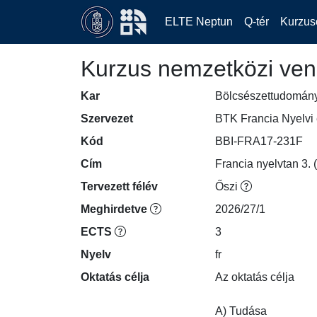
ELTE Neptun
Q-tér
Kurzus
Kurzus nemzetközi ven
Kar
Bölcsészettudomán
Szervezet
BTK Francia Nyelvi 
Kód
BBI-FRA17-231F
Cím
Francia nyelvtan 3.
Tervezett félév
Őszi
Meghirdetve
2026/27/1
ECTS
3
Nyelv
fr
Oktatás célja
Az oktatás célja

A) Tudása
