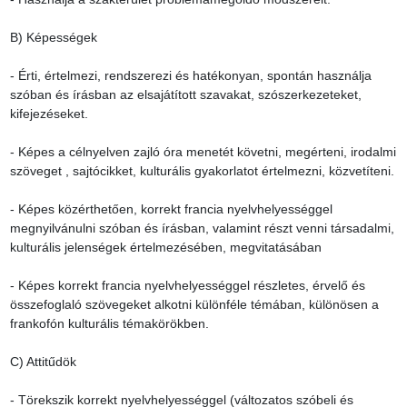
B) Képességek

- Érti, értelmezi, rendszerezi és hatékonyan, spontán használja 
szóban és írásban az elsajátított szavakat, szószerkezeteket, 
kifejezéseket.

- Képes a célnyelven zajló óra menetét követni, megérteni, irodalmi 
szöveget , sajtócikket, kulturális gyakorlatot értelmezni, közvetíteni.

- Képes közérthetően, korrekt francia nyelvhelyességgel 
megnyilvánulni szóban és írásban, valamint részt venni társadalmi, 
kulturális jelenségek értelmezésében, megvitatásában

- Képes korrekt francia nyelvhelyességgel részletes, érvelő és 
összefoglaló szövegeket alkotni különféle témában, különösen a 
frankofón kulturális témakörökben.

C) Attitűdök

- Törekszik korrekt nyelvhelyességgel (változatos szóbeli és 