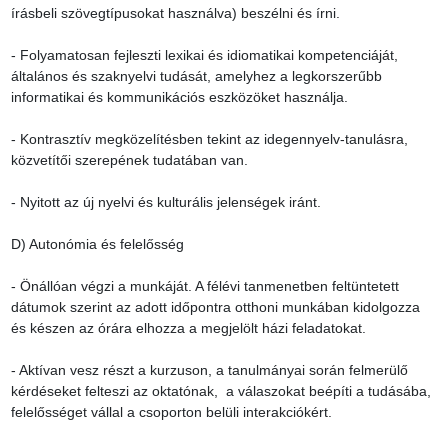
írásbeli szövegtípusokat használva) beszélni és írni.

- Folyamatosan fejleszti lexikai és idiomatikai kompetenciáját, 
általános és szaknyelvi tudását, amelyhez a legkorszerűbb 
informatikai és kommunikációs eszközöket használja.

- Kontrasztív megközelítésben tekint az idegennyelv-tanulásra, 
közvetítői szerepének tudatában van.

- Nyitott az új nyelvi és kulturális jelenségek iránt.

D) Autonómia és felelősség

- Önállóan végzi a munkáját. A félévi tanmenetben feltüntetett 
dátumok szerint az adott időpontra otthoni munkában kidolgozza 
és készen az órára elhozza a megjelölt házi feladatokat.

- Aktívan vesz részt a kurzuson, a tanulmányai során felmerülő 
kérdéseket felteszi az oktatónak,  a válaszokat beépíti a tudásába, 
felelősséget vállal a csoporton belüli interakciókért.
