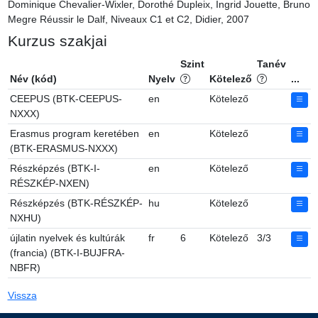
Dominique Chevalier-Wixler, Dorothé Dupleix, Ingrid Jouette, Bruno 
Megre Réussir le Dalf, Niveaux C1 et C2, Didier, 2007
Kurzus szakjai
Szint
Tanév
Név (kód)
Nyelv
Kötelező
...
CEEPUS (BTK-CEEPUS-
en
Kötelező
NXXX)
Erasmus program keretében
en
Kötelező
(BTK-ERASMUS-NXXX)
Részképzés (BTK-I-
en
Kötelező
RÉSZKÉP-NXEN)
Részképzés (BTK-RÉSZKÉP-
hu
Kötelező
NXHU)
újlatin nyelvek és kultúrák
fr
6
Kötelező
3/3
(francia) (BTK-I-BUJFRA-
NBFR)
Vissza