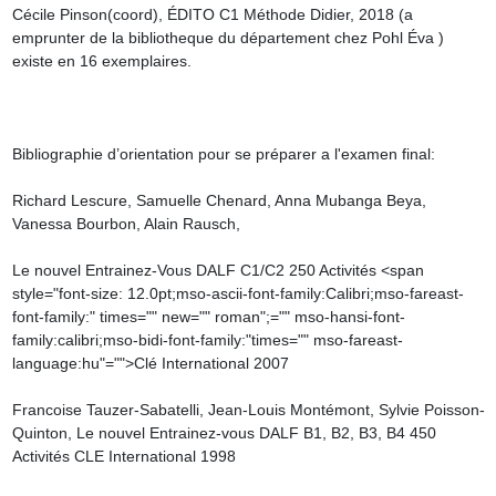
Cécile Pinson(coord), ÉDITO C1 Méthode Didier, 2018 (a 
emprunter de la bibliotheque du département chez Pohl Éva ) 
existe en 16 exemplaires.

Bibliographie d’orientation pour se préparer a l'examen final:

Richard Lescure, Samuelle Chenard, Anna Mubanga Beya, 
Vanessa Bourbon, Alain Rausch,

Le nouvel Entrainez-Vous DALF C1/C2 250 Activités <span 
style="font-size: 12.0pt;mso-ascii-font-family:Calibri;mso-fareast-
font-family:" times="" new="" roman";="" mso-hansi-font-
family:calibri;mso-bidi-font-family:"times="" mso-fareast-
language:hu"="">Clé International 2007

Francoise Tauzer-Sabatelli, Jean-Louis Montémont, Sylvie Poisson-
Quinton, Le nouvel Entrainez-vous DALF B1, B2, B3, B4 450 
Activités CLE International 1998
