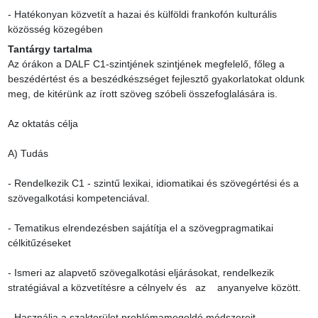
- Hatékonyan közvetít a hazai és külföldi frankofón kulturális 
közösség közegében
Tantárgy tartalma
Az órákon a DALF C1-szintjének szintjének megfelelő, főleg a 
beszédértést és a beszédkészséget fejlesztő gyakorlatokat oldunk 
meg, de kitérünk az írott szöveg szóbeli összefoglalására is.

Az oktatás célja

A) Tudás

- Rendelkezik C1 - szintű lexikai, idiomatikai és szövegértési és a 
szövegalkotási kompetenciával.

- Tematikus elrendezésben sajátítja el a szövegpragmatikai 
célkitűzéseket

- Ismeri az alapvető szövegalkotási eljárásokat, rendelkezik 
stratégiával a közvetítésre a célnyelv és   az    anyanyelve között.

- Használja a szakterület problémamegoldó módszereit.
