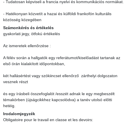
- Tudatosan képviseli a francia nyelvi és kommunikációs normákat.

- Hatékonyan közvetít a hazai és külföldi frankofón kulturális 
közösség közegében
Számonkérés és értékelés
gyakorlati jegy, ötfokú értékelés

Az ismeretek ellenőrzése :

A félév során a hallgatók egy referátumot/kiselőadást tartanak az 
első órán kialakított időpontokban,

két hallásértést vagy szókiincset ellenőrző  zárthelyi dolgozaton 
vesznek részt

és egy írásbeli összefoglalót /esszét adnak le egy megbeszélt 
témakörben (újságcikkhez kapcsolódva) a tanév utolsó előtti 
hetéig.
Irodalomjegyzék
Obligatoire pour le travail en classe et les devoirs:
