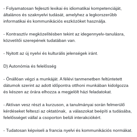
- Folyamatosan fejleszti lexikai és idiomatikai kompetenciáját, 
általános és szaknyelvi tudását, amelyhez a legkorszerűbb 
informatikai és kommunikációs eszközöket használja.

- Kontrasztív megközelítésben tekint az idegennyelv-tanulásra, 
közvetítői szerepének tudatában van.

- Nyitott az új nyelvi és kulturális jelenségek iránt.

D) Autonómia és felelősség

- Önállóan végzi a munkáját. A félévi tanmenetben feltüntetett 
dátumok szerint az adott időpontra otthoni munkában kidolgozza 
és készen az órára elhozza a megjelölt házi feladatokat.

- Aktívan vesz részt a kurzuson, a tanulmányai során felmerülő 
kérdéseket felteszi az oktatónak,  a válaszokat beépíti a tudásába, 
felelősséget vállal a csoporton belüli interakciókért.

- Tudatosan képviseli a francia nyelvi és kommunikációs normákat.
