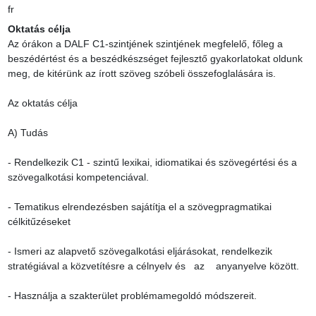
fr
Oktatás célja
Az órákon a DALF C1-szintjének szintjének megfelelő, főleg a 
beszédértést és a beszédkészséget fejlesztő gyakorlatokat oldunk 
meg, de kitérünk az írott szöveg szóbeli összefoglalására is.

Az oktatás célja

A) Tudás

- Rendelkezik C1 - szintű lexikai, idiomatikai és szövegértési és a 
szövegalkotási kompetenciával.

- Tematikus elrendezésben sajátítja el a szövegpragmatikai 
célkitűzéseket

- Ismeri az alapvető szövegalkotási eljárásokat, rendelkezik 
stratégiával a közvetítésre a célnyelv és   az    anyanyelve között.

- Használja a szakterület problémamegoldó módszereit.
