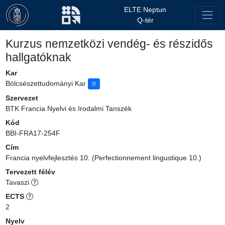
ELTE Neptun
Q-tér
Kurzus nemzetközi vendég- és részidős
hallgatóknak
Kar
Bölcsészettudományi Kar
Szervezet
BTK Francia Nyelvi és Irodalmi Tanszék
Kód
BBI-FRA17-254F
Cím
Francia nyelvfejlesztés 10. (Perfectionnement lingustique 10.)
Tervezett félév
Tavaszi
ECTS
2
Nyelv