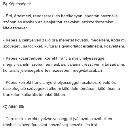
B) Képességek

- Érti, értelmezi, rendszerezi és hatékonyan, spontán használja 
szóban és írásban az elsajátított szavakat, szószerkezeteket, 
kifejezéseket.

- Képes a célnyelven zajló óra menetét követni, megérteni, irodalmi 
szöveget , sajtócikket, kulturális gyakorlatot értelmezni, közvetíteni.

- Képes közérthetően, korrekt francia nyelvhelyességgel 
megnyilvánulni szóban és írásban, valamint részt venni társadalmi, 
kulturális jelenségek értelmezésében, megvitatásában

- Képes korrekt francia nyelvhelyességgel részletes, érvelő és 
összefoglaló szövegeket alkotni különféle témában, különösen a 
frankofón kulturális témakörökben.

C) Attitűdök

- Törekszik korrekt nyelvhelyességgel (változatos szóbeli és 
írásbeli szövegtípusokat használva) beszélni és írni.
