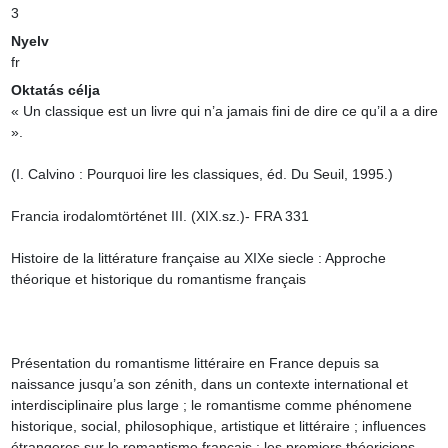
3
Nyelv
fr
Oktatás célja
« Un classique est un livre qui n’a jamais fini de dire ce qu’il a a dire 
».

(I. Calvino : Pourquoi lire les classiques, éd. Du Seuil, 1995.)

Francia irodalomtörténet III. (XIX.sz.)- FRA 331

Histoire de la littérature française au XIXe siecle : Approche 
théorique et historique du romantisme français

Présentation du romantisme littéraire en France depuis sa 
naissance jusqu’a son zénith, dans un contexte international et 
interdisciplinaire plus large ; le romantisme comme phénomene 
historique, social, philosophique, artistique et littéraire ; influences 
étrangeres sur le romantisme français ; les premiers théoriciens 