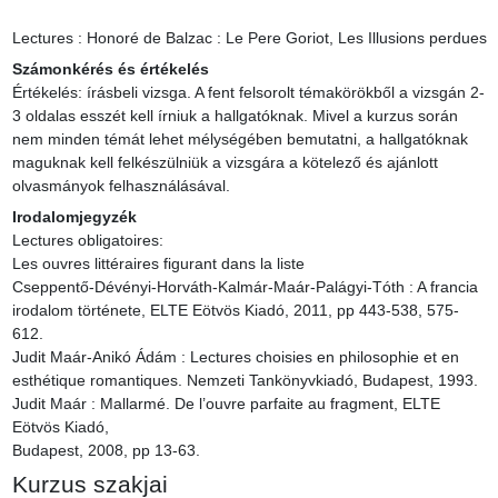
Lectures : Honoré de Balzac : Le Pere Goriot, Les Illusions perdues
Számonkérés és értékelés
Értékelés: írásbeli vizsga. A fent felsorolt témakörökből a vizsgán 2-
3 oldalas esszét kell írniuk a hallgatóknak. Mivel a kurzus során 
nem minden témát lehet mélységében bemutatni, a hallgatóknak 
maguknak kell felkészülniük a vizsgára a kötelező és ajánlott 
olvasmányok felhasználásával.
Irodalomjegyzék
Lectures obligatoires:

Les ouvres littéraires figurant dans la liste

Cseppentő-Dévényi-Horváth-Kalmár-Maár-Palágyi-Tóth : A francia 
irodalom története, ELTE Eötvös Kiadó, 2011, pp 443-538, 575-
612.

Judit Maár-Anikó Ádám : Lectures choisies en philosophie et en 
esthétique romantiques. Nemzeti Tankönyvkiadó, Budapest, 1993.

Judit Maár : Mallarmé. De l’ouvre parfaite au fragment, ELTE 
Eötvös Kiadó,

Budapest, 2008, pp 13-63.
Kurzus szakjai