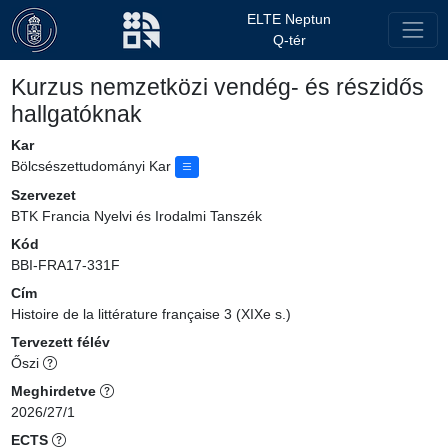
ELTE Neptun
Q-tér
Kurzus nemzetközi vendég- és részidős
hallgatóknak
Kar
Bölcsészettudományi Kar
Szervezet
BTK Francia Nyelvi és Irodalmi Tanszék
Kód
BBI-FRA17-331F
Cím
Histoire de la littérature française 3 (XIXe s.)
Tervezett félév
Őszi
Meghirdetve
2026/27/1
ECTS