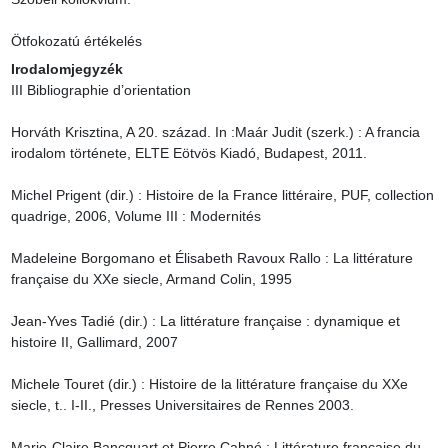
Ötfokozatú értékelés
Irodalomjegyzék
III Bibliographie d’orientation

Horváth Krisztina, A 20. század. In :Maár Judit (szerk.) : A francia 
irodalom története, ELTE Eötvös Kiadó, Budapest, 2011.

Michel Prigent (dir.) : Histoire de la France littéraire, PUF, collection 
quadrige, 2006, Volume III : Modernités

Madeleine Borgomano et Élisabeth Ravoux Rallo : La littérature 
française du XXe siecle, Armand Colin, 1995

Jean-Yves Tadié (dir.) : La littérature française : dynamique et 
histoire II, Gallimard, 2007

Michele Touret (dir.) : Histoire de la littérature française du XXe 
siecle, t.. I-II., Presses Universitaires de Rennes 2003.

Marie-Claire Bancquart et Pierre Cahné : Littérature française du 