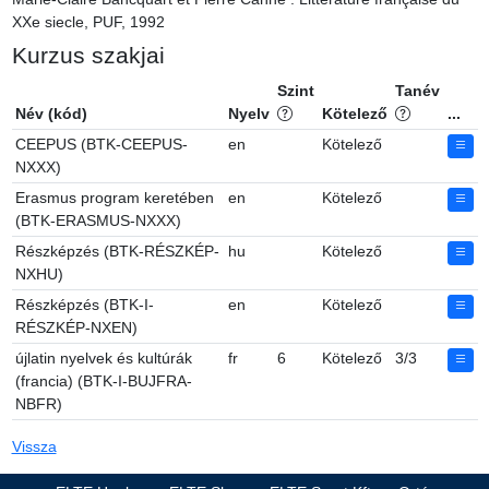
XXe siecle, PUF, 1992
Kurzus szakjai
Szint
Tanév
Név (kód)
Nyelv
Kötelező
...
CEEPUS (BTK-CEEPUS-
en
Kötelező
NXXX)
Erasmus program keretében
en
Kötelező
(BTK-ERASMUS-NXXX)
Részképzés (BTK-RÉSZKÉP-
hu
Kötelező
NXHU)
Részképzés (BTK-I-
en
Kötelező
RÉSZKÉP-NXEN)
újlatin nyelvek és kultúrák
fr
6
Kötelező
3/3
(francia) (BTK-I-BUJFRA-
NBFR)
Vissza