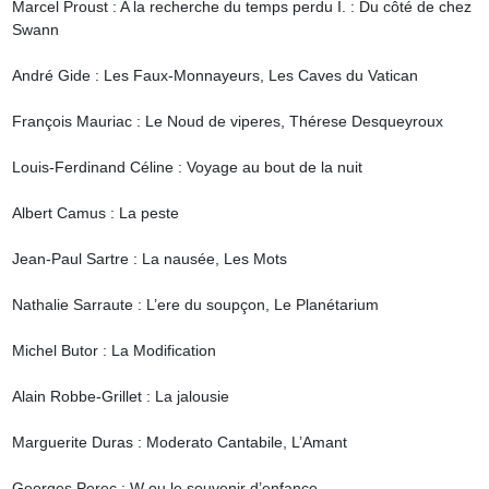
Marcel Proust : A la recherche du temps perdu I. : Du côté de chez 
Swann

André Gide : Les Faux-Monnayeurs, Les Caves du Vatican

François Mauriac : Le Noud de viperes, Thérese Desqueyroux

Louis-Ferdinand Céline : Voyage au bout de la nuit

Albert Camus : La peste

Jean-Paul Sartre : La nausée, Les Mots

Nathalie Sarraute : L’ere du soupçon, Le Planétarium

Michel Butor : La Modification

Alain Robbe-Grillet : La jalousie

Marguerite Duras : Moderato Cantabile, L’Amant

Georges Perec : W ou le souvenir d’enfance
