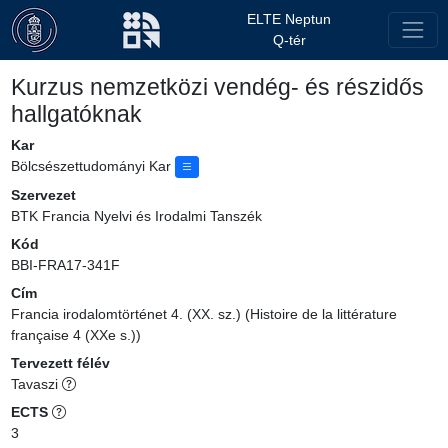
ELTE Neptun
Q-tér
Kurzus nemzetközi vendég- és részidős
hallgatóknak
Kar
Bölcsészettudományi Kar
Szervezet
BTK Francia Nyelvi és Irodalmi Tanszék
Kód
BBI-FRA17-341F
Cím
Francia irodalomtörténet 4. (XX. sz.) (Histoire de la littérature
française 4 (XXe s.))
Tervezett félév
Tavaszi
ECTS
3