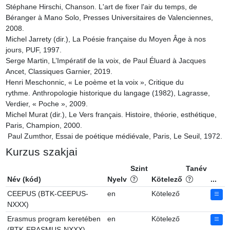
Stéphane Hirschi, Chanson. L'art de fixer l'air du temps, de 
Béranger à Mano Solo, Presses Universitaires de Valenciennes, 
2008.

Michel Jarrety (dir.), La Poésie française du Moyen Âge à nos 
jours, PUF, 1997.

Serge Martin, L’Impératif de la voix, de Paul Éluard à Jacques 
Ancet, Classiques Garnier, 2019.

Henri Meschonnic, « Le poème et la voix », Critique du 
rythme. Anthropologie historique du langage (1982), Lagrasse, 
Verdier, « Poche », 2009.

Michel Murat (dir.), Le Vers français. Histoire, théorie, esthétique, 
Paris, Champion, 2000.

 Paul Zumthor, Essai de poétique médiévale, Paris, Le Seuil, 1972.
Kurzus szakjai
Szint
Tanév
Név (kód)
Nyelv
Kötelező
...
CEEPUS (BTK-CEEPUS-
en
Kötelező
NXXX)
Erasmus program keretében
en
Kötelező
(BTK-ERASMUS-NXXX)