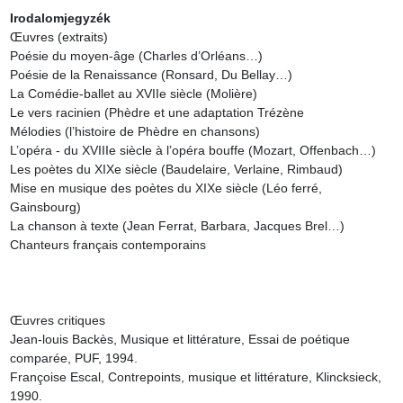
Irodalomjegyzék
Œuvres (extraits)

Poésie du moyen-âge (Charles d’Orléans…)

Poésie de la Renaissance (Ronsard, Du Bellay…)

La Comédie-ballet au XVIIe siècle (Molière)

Le vers racinien (Phèdre et une adaptation Trézène 
Mélodies (l’histoire de Phèdre en chansons)

L’opéra - du XVIIIe siècle à l’opéra bouffe (Mozart, Offenbach…)

Les poètes du XIXe siècle (Baudelaire, Verlaine, Rimbaud)

Mise en musique des poètes du XIXe siècle (Léo ferré, 
Gainsbourg)

La chanson à texte (Jean Ferrat, Barbara, Jacques Brel…)

Chanteurs français contemporains

Œuvres critiques

Jean-louis Backès, Musique et littérature, Essai de poétique 
comparée, PUF, 1994.

Françoise Escal, Contrepoints, musique et littérature, Klincksieck, 
1990.
