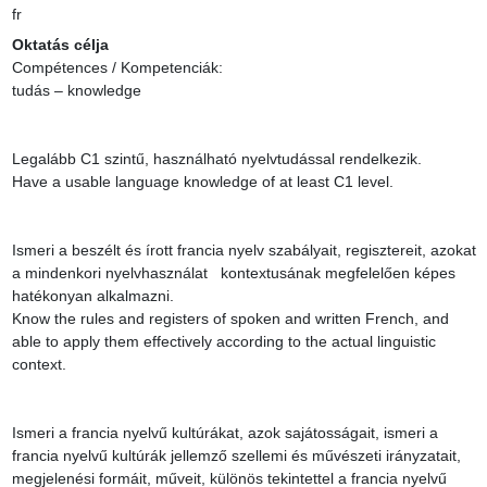
fr
Oktatás célja
Compétences / Kompetenciák:

tudás – knowledge

Legalább C1 szintű, használható nyelvtudással rendelkezik.

Have a usable language knowledge of at least C1 level.

Ismeri a beszélt és írott francia nyelv szabályait, regisztereit, azokat 
a mindenkori nyelvhasználat   kontextusának megfelelően képes 
hatékonyan alkalmazni.

Know the rules and registers of spoken and written French, and 
able to apply them effectively according to the actual linguistic 
context.

Ismeri a francia nyelvű kultúrákat, azok sajátosságait, ismeri a 
francia nyelvű kultúrák jellemző szellemi és művészeti irányzatait, 
megjelenési formáit, műveit, különös tekintettel a francia nyelvű 