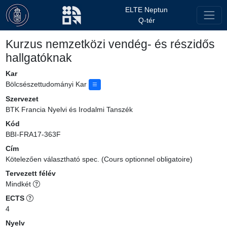
ELTE Neptun
Q-tér
Kurzus nemzetközi vendég- és részidős
hallgatóknak
Kar
Bölcsészettudományi Kar
Szervezet
BTK Francia Nyelvi és Irodalmi Tanszék
Kód
BBI-FRA17-363F
Cím
Kötelezően választható spec. (Cours optionnel obligatoire)
Tervezett félév
Mindkét
ECTS
4
Nyelv