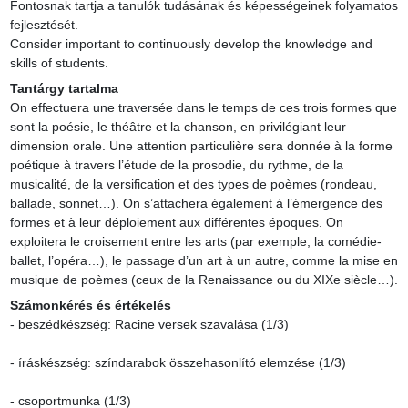
Fontosnak tartja a tanulók tudásának és képességeinek folyamatos 
fejlesztését.

Consider important to continuously develop the knowledge and 
skills of students.
Tantárgy tartalma
On effectuera une traversée dans le temps de ces trois formes que 
sont la poésie, le théâtre et la chanson, en privilégiant leur 
dimension orale. Une attention particulière sera donnée à la forme 
poétique à travers l’étude de la prosodie, du rythme, de la 
musicalité, de la versification et des types de poèmes (rondeau, 
ballade, sonnet…). On s’attachera également à l’émergence des 
formes et à leur déploiement aux différentes époques. On 
exploitera le croisement entre les arts (par exemple, la comédie-
ballet, l’opéra…), le passage d’un art à un autre, comme la mise en 
musique de poèmes (ceux de la Renaissance ou du XIXe siècle…).
Számonkérés és értékelés
- beszédkészség: Racine versek szavalása (1/3)

- íráskészség: színdarabok összehasonlító elemzése (1/3)

- csoportmunka (1/3)