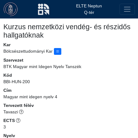
ELTE Neptun
Q-tér
Kurzus nemzetközi vendég- és részidős
hallgatóknak
Kar
Bölcsészettudományi Kar
Szervezet
BTK Magyar mint Idegen Nyelv Tanszék
Kód
BBI-HUN-200
Cím
Magyar mint idegen nyelv 4
Tervezett félév
Tavaszi
ECTS
3
Nyelv