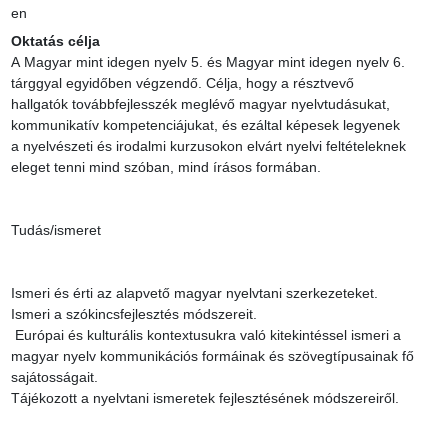
en
Oktatás célja
A Magyar mint idegen nyelv 5. és Magyar mint idegen nyelv 6. 
tárggyal egyidőben végzendő. Célja, hogy a résztvevő 
hallgatók továbbfejlesszék meglévő magyar nyelvtudásukat, 
kommunikatív kompetenciájukat, és ezáltal képesek legyenek 
a nyelvészeti és irodalmi kurzusokon elvárt nyelvi feltételeknek 
eleget tenni mind szóban, mind írásos formában.

Tudás/ismeret

Ismeri és érti az alapvető magyar nyelvtani szerkezeteket.

Ismeri a szókincsfejlesztés módszereit.

 Európai és kulturális kontextusukra való kitekintéssel ismeri a 
magyar nyelv kommunikációs formáinak és szövegtípusainak fő 
sajátosságait.

Tájékozott a nyelvtani ismeretek fejlesztésének módszereiről.
