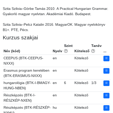
Szita Szilvia–Görbe Tamás 2010. A Practical Hungarian Grammar. 
Gyakorló magyar nyelvtan. Akadémiai Kiadó. Budapest.

Szita Szilvia–Pelcz Katalin 2016. MagyarOK. Magyar nyelvkönyv 
B1+. PTE, Pécs.
Kurzus szakjai
Szint
Tanév
Név (kód)
Nyelv
Kötelező
...
CEEPUS (BTK-CEEPUS-
en
Kötelező
NXXX)
Erasmus program keretében
en
Kötelező
(BTK-ERASMUS-NXXX)
hungarológia (BTK-I-BMAGY-
en
6
Kötelező
1/3
HUNG-NBEN)
Részképzés (BTK-I-
en
Kötelező
RÉSZKÉP-NXEN)
Részképzés (BTK-RÉSZKÉP-
hu
Kötelező
NXHU)