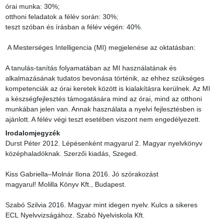
órai munka: 30%;

otthoni feladatok a félév során: 30%;

teszt szóban és írásban a félév végén: 40%.

 A Mesterséges Intelligencia (MI) megjelenése az oktatásban:

A tanulás-tanítás folyamatában az MI használatának és 
alkalmazásának tudatos bevonása történik, az ehhez szükséges 
kompetenciák az órai keretek között is kialakításra kerülnek. Az MI 
a készségfejlesztés támogatására mind az órai, mind az otthoni 
munkában jelen van. Annak használata a nyelvi fejlesztésben is 
ajánlott. A félév végi teszt esetében viszont nem engedélyezett.
Irodalomjegyzék
Durst Péter 2012. Lépésenként magyarul 2. Magyar nyelvkönyv 
középhaladóknak. Szerzői kiadás, Szeged.

Kiss Gabriella–Molnár Ilona 2016. Jó szórakozást 
magyarul! Molilla Könyv Kft., Budapest.

Szabó Szilvia 2016. Magyar mint idegen nyelv. Kulcs a sikeres 
ECL Nyelvvizságához. Szabó Nyelviskola Kft.
