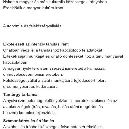
Nyitott a magyar és más kulturális közösségek irányában.

Érdeklődik a magyar kultúra iránt.

Autonómia és felelősségvállalás

Elkötelezett az intenzív tanulás iránt

Önállóan végzi el a tanuláshoz kapcsolódó feladatokat

Értékeli saját munkáját és önálló döntéseket hoz a tanulmányaival 
kapcsolatban

A magyar nyelv területén szerzett ismereteit alkalmazza 
önművelésében, önismeretében.

Felelősséget vállal a saját munkájáért, fejlődéséért, elért 
eredményeiért és kudarcaiért.
Tantárgy tartalma
A nyelvi szintnek megfelelő nyelvtani ismeretek, szókincs és az 
alapkészségek (írás, olvasás, hallás utáni megértés és 
beszéd) komplex fejlesztése.
Számonkérés és értékelés
A szóbeli és írásbeli készségek folyamatos értékelése:
