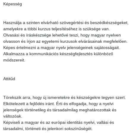
Képesség

Használja a szinten elvárható szövegértési és beszédkészségeket, 
amelyekre a többi kurzus teljesítéséhez is szüksége van.

Olvasási és íráskészsége lehetővé teszi, hogy magyar nyelven 
olvasson és írjon az egyetemi kurzusok elvárásainak megfelelően.

Képes értelmezni a magyar nyelv jelenségeinek sajátosságait.

Alkalmazza a kommunikációs készségfejlesztés különböző 
módszereit.

Attitűd

Törekszik arra, hogy új ismeretekre és készségekre tegyen szert.

Elkötelezett a fejlődés iránt. Érti és elfogadja, hogy a nyelvi 
jelenségek történetileg és társadalmilag meghatározottak és 
változóak.

Képviseli a magyar és az európai identitás nyelvi, vallási és 
társadalmi, történeti és jelenkori sokszínűségét.
