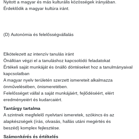
Nyitott a magyar és más kulturális közösségek irányában.

Érdeklődik a magyar kultúra iránt.

(D) Autonómia és felelősségvállalás

Elkötelezett az intenzív tanulás iránt

Önállóan végzi el a tanuláshoz kapcsolódó feladatokat

Értékeli saját munkáját és önálló döntéseket hoz a tanulmányaival 
kapcsolatban

A magyar nyelv területén szerzett ismereteit alkalmazza 
önművelésében, önismeretében.

Felelősséget vállal a saját munkájáért, fejlődéséért, elért 
eredményeiért és kudarcaiért.
Tantárgy tartalma
A szintnek megfelelő nyelvtani ismeretek, szókincs és az 
alapkészségek (írás, olvasás, hallás utáni megértés és 
beszéd) komplex fejlesztése.
Számonkérés és értékelés