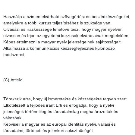
Használja a szinten elvárható szövegértési és beszédkészségeket, 
amelyekre a többi kurzus teljesítéséhez is szüksége van.

Olvasási és íráskészsége lehetővé teszi, hogy magyar nyelven 
olvasson és írjon az egyetemi kurzusok elvárásainak megfelelően.

Képes értelmezni a magyar nyelv jelenségeinek sajátosságait.

Alkalmazza a kommunikációs készségfejlesztés különböző 
módszereit.

(C) Attitűd

Törekszik arra, hogy új ismeretekre és készségekre tegyen szert.

Elkötelezett a fejlődés iránt Érti és elfogadja, hogy a nyelvi 
jelenségek történetileg és társadalmilag meghatározottak és 
változóak.

Képviseli a magyar és az európai identitás nyelvi, vallási és 
társadalmi, történeti és jelenkori sokszínűségét.
