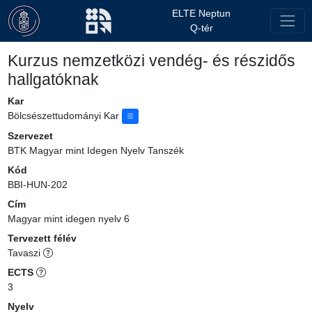
ELTE Neptun
Q-tér
Kurzus nemzetközi vendég- és részidős
hallgatóknak
Kar
Bölcsészettudományi Kar
Szervezet
BTK Magyar mint Idegen Nyelv Tanszék
Kód
BBI-HUN-202
Cím
Magyar mint idegen nyelv 6
Tervezett félév
Tavaszi
ECTS
3
Nyelv