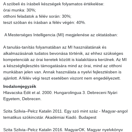
A szóbeli és írásbeli készségek folyamatos értékelése:

órai munka: 30%;

otthoni feladatok a félév során: 30%;

teszt szóban és írásban a félév végén: 40%.

 A Mesterséges Intelligencia (MI) megjelenése az oktatásban:

A tanulás-tanítás folyamatában az MI használatának és 
alkalmazásának tudatos bevonása történik, az ehhez szükséges 
kompetenciák az órai keretek között is kialakításra kerülnek. Az MI 
a készségfejlesztés támogatására mind az órai, mind az otthoni 
munkában jelen van. Annak használata a nyelvi fejlesztésben is 
ajánlott. A félév végi teszt esetében viszont nem engedélyezett.
Irodalomjegyzék
Hlavacska Edit et al. 2000. Hungarolingua 3. Debreceni Nyári 
Egyetem, Debrecen.

Szita Szilvia–Pelcz Katalin 2011. Egy szó mint száz - Magyar-angol 
tematikus szókincstár. Akadémiai Kiadó. Budapest

Szita Szilvia–Pelcz Katalin 2016. MagyarOK. Magyar nyelvkönyv 