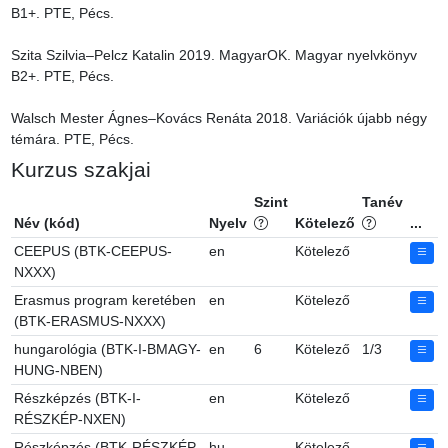
B1+. PTE, Pécs.

Szita Szilvia–Pelcz Katalin 2019. MagyarOK. Magyar nyelvkönyv 
B2+. PTE, Pécs.

Walsch Mester Ágnes–Kovács Renáta 2018. Variációk újabb négy 
témára. PTE, Pécs.
Kurzus szakjai
Szint
Tanév
Név (kód)
Nyelv
Kötelező
...
CEEPUS (BTK-CEEPUS-
en
Kötelező
NXXX)
Erasmus program keretében
en
Kötelező
(BTK-ERASMUS-NXXX)
hungarológia (BTK-I-BMAGY-
en
6
Kötelező
1/3
HUNG-NBEN)
Részképzés (BTK-I-
en
Kötelező
RÉSZKÉP-NXEN)
Részképzés (BTK-RÉSZKÉP-
hu
Kötelező