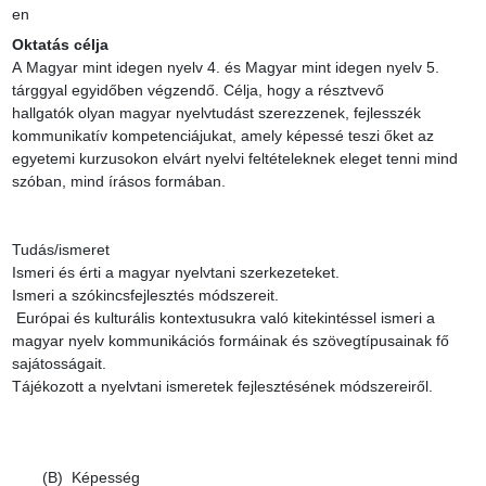
en
Oktatás célja
A Magyar mint idegen nyelv 4. és Magyar mint idegen nyelv 5. 
tárggyal egyidőben végzendő. Célja, hogy a résztvevő 
hallgatók olyan magyar nyelvtudást szerezzenek, fejlesszék 
kommunikatív kompetenciájukat, amely képessé teszi őket az 
egyetemi kurzusokon elvárt nyelvi feltételeknek eleget tenni mind 
szóban, mind írásos formában.

Tudás/ismeret

Ismeri és érti a magyar nyelvtani szerkezeteket.

Ismeri a szókincsfejlesztés módszereit.

 Európai és kulturális kontextusukra való kitekintéssel ismeri a 
magyar nyelv kommunikációs formáinak és szövegtípusainak fő 
sajátosságait.

Tájékozott a nyelvtani ismeretek fejlesztésének módszereiről.

       (B)  Képesség
