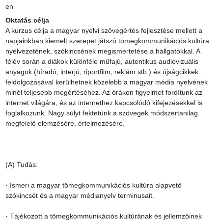
en
Oktatás célja
A kurzus célja a magyar nyelvi szövegértés fejlesztése mellett a 
napjainkban kiemelt szerepet játszó tömegkommunikációs kultúra 
nyelvezetének, szókincsének megismertetése a hallgatókkal. A 
félév során a diákok különféle műfajú, autentikus audiovizuális 
anyagok (híradó, interjú, riportfilm, reklám stb.) és újságcikkek 
feldolgozásával kerülhetnek közelebb a magyar média nyelvének 
minél teljesebb megértéséhez. Az órákon figyelmet fordítunk az 
internet világára, és az internethez kapcsolódó kifejezésekkel is 
foglalkozunk. Nagy súlyt fektetünk a szövegek módszertanilag 
megfelelő elemzésére, értelmezésére.

(A) Tudás:

· Ismeri a magyar tömegkommunikációs kultúra alapvető 
szókincsét és a magyar médianyelv terminusait.

· Tájékozott a tömegkommunikációs kultúrának és jellemzőinek 