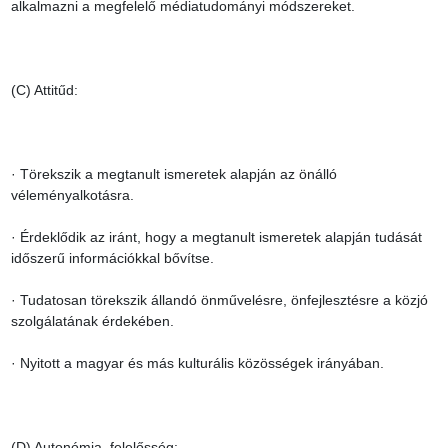
alkalmazni a megfelelő médiatudományi módszereket.

(C) Attitűd:

· Törekszik a megtanult ismeretek alapján az önálló 
véleményalkotásra.

· Érdeklődik az iránt, hogy a megtanult ismeretek alapján tudását 
időszerű információkkal bővítse.

· Tudatosan törekszik állandó önművelésre, önfejlesztésre a közjó 
szolgálatának érdekében.

· Nyitott a magyar és más kulturális közösségek irányában.

(D) Autonómia, felelősség:
