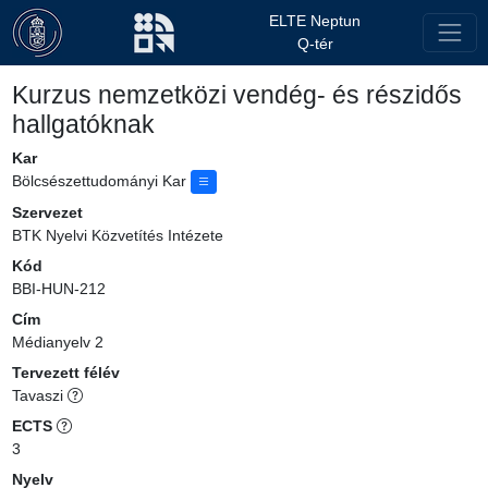
ELTE Neptun
Q-tér
Kurzus nemzetközi vendég- és részidős
hallgatóknak
Kar
Bölcsészettudományi Kar
Szervezet
BTK Nyelvi Közvetítés Intézete
Kód
BBI-HUN-212
Cím
Médianyelv 2
Tervezett félév
Tavaszi
ECTS
3
Nyelv