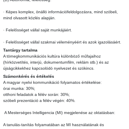
· Képes komplex, önálló információfeldolgozásra, mind szóbeli, 
mind olvasott közlés alapján.

· Felelősséget vállal saját munkájáért.

· Felelősséget vállal szakmai véleményéért és azok igazolásáért.
Tantárgy tartalma
A tömegkommunikációs kultúra különböző műfajaihoz 
(hírközvetítés, interjú, dokumentumfilm, reklám stb.) és az 
újságcikkekhez kapcsolódó nyelvezet és szókincs.
Számonkérés és értékelés
A magyar nyelvi kommunikáció folyamatos értékelése:

órai munka: 30%;

otthoni feladatok a félév során: 30%;

szóbeli prezentáció a félév végén: 40%.

 A Mesterséges Intelligencia (MI) megjelenése az oktatásban:

A tanulás-tanítás folyamatában az MI használatának és 