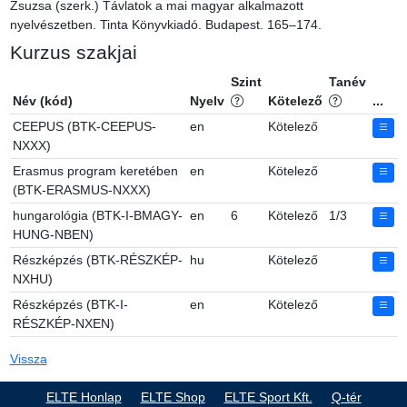
Zsuzsa (szerk.) Távlatok a mai magyar alkalmazott 
nyelvészetben. Tinta Könyvkiadó. Budapest. 165–174.
Kurzus szakjai
Szint
Tanév
Név (kód)
Nyelv
Kötelező
...
CEEPUS (BTK-CEEPUS-
en
Kötelező
NXXX)
Erasmus program keretében
en
Kötelező
(BTK-ERASMUS-NXXX)
hungarológia (BTK-I-BMAGY-
en
6
Kötelező
1/3
HUNG-NBEN)
Részképzés (BTK-RÉSZKÉP-
hu
Kötelező
NXHU)
Részképzés (BTK-I-
en
Kötelező
RÉSZKÉP-NXEN)
Vissza
ELTE Honlap
ELTE Shop
ELTE Sport Kft.
Q-tér