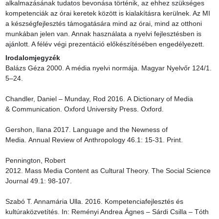
alkalmazásának tudatos bevonása történik, az ehhez szükséges 
kompetenciák az órai keretek között is kialakításra kerülnek. Az MI 
a készségfejlesztés támogatására mind az órai, mind az otthoni 
munkában jelen van. Annak használata a nyelvi fejlesztésben is 
ajánlott. A félév végi prezentáció előkészítésében engedélyezett.
Irodalomjegyzék
Balázs Géza 2000. A média nyelvi normája. Magyar Nyelvőr 124/1. 
5–24.

Chandler, Daniel – Munday, Rod 2016. A Dictionary of Media 
& Communication. Oxford University Press. Oxford.

Gershon, Ilana 2017. Language and the Newness of 
Media. Annual Review of Anthropology 46.1: 15-31. Print.

Pennington, Robert 
2012. Mass Media Content as Cultural Theory. The Social Science 
Journal 49.1: 98-107.

Szabó T. Annamária Ulla. 2016. Kompetenciafejlesztés és 
kultúraközvetítés. In: Reményi Andrea Ágnes – Sárdi Csilla – Tóth 