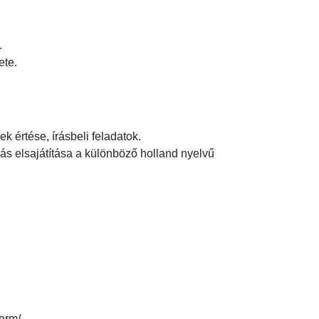


e.

 értése, írásbeli feladatok.

dás elsajátítása a különböző holland nyelvű 
rm/
