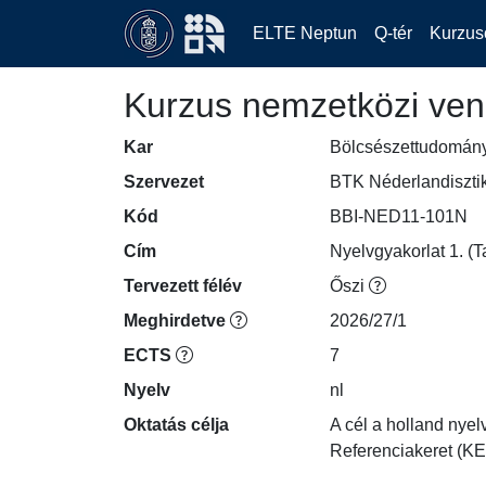
ELTE Neptun
Q-tér
Kurzus
Kurzus nemzetközi ven
Kar
Bölcsészettudomán
Szervezet
BTK Néderlandiszti
Kód
BBI-NED11-101N
Cím
Nyelvgyakorlat 1. (T
Tervezett félév
Őszi
Meghirdetve
2026/27/1
ECTS
7
Nyelv
nl
Oktatás célja
A cél a holland nyel
Referenciakeret (KER)