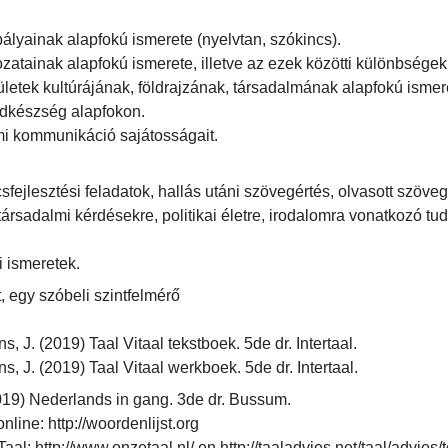
ályainak alapfokú ismerete (nyelvtan, szókincs).

zatainak alapfokú ismerete, illetve az ezek közötti különbségek.
ületek kultúrájának, földrajzának, társadalmának alapfokú ismeret
dkészség alapfokon.

rmi kommunikáció sajátosságait.
fejlesztési feladatok, hallás utáni szövegértés, olvasott szövegek
 társadalmi kérdésekre, politikai életre, irodalomra vonatkozó tu
i ismeretek.
t, egy szóbeli szintfelmérő
J. (2019) Taal Vitaal tekstboek. 5de dr. Intertaal.

 J. (2019) Taal Vitaal werkboek. 5de dr. Intertaal.
2019) Nederlands in gang. 3de dr. Bussum.

ine: http://woordenlijst.org

: http://www.onzetaal.nl/ en http://taaladvies.net/taal/advies/te