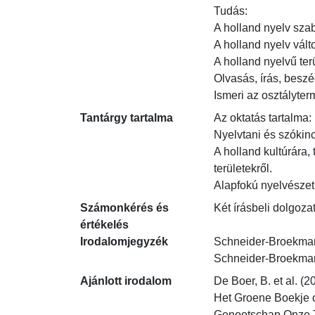
Tudás:

A holland nyelv szab
A holland nyelv válto
A holland nyelvű ter
Olvasás, írás, beszé
Ismeri az osztályte
Tantárgy tartalma
Az oktatás tartalma:

Nyelvtani és szókincs
A holland kultúrára,
területekről.

Alapfokú nyelvészet
Számonkérés és
Két írásbeli dolgoza
értékelés
Irodalomjegyzék
Schneider-Broekmans, 
Schneider-Broekmans,
Ajánlott irodalom
De Boer, B. et al. (
Het Groene Boekje onl
Genootschap Onze Taal