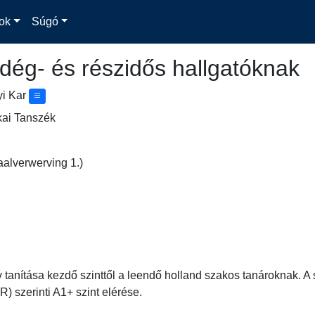
ok
Súgó
dég- és részidős hallgatóknak
yi Kar
kai Tanszék
aalverwerving 1.)
v tanítása kezdő szinttől a leendő holland szakos tanároknak. 
 szerinti A1+ szint elérése.
