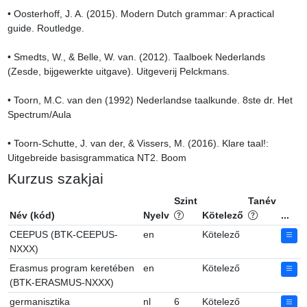
• Oosterhoff, J. A. (2015). Modern Dutch grammar: A practical 
guide. Routledge.

• Smedts, W., & Belle, W. van. (2012). Taalboek Nederlands 
(Zesde, bijgewerkte uitgave). Uitgeverij Pelckmans.

• Toorn, M.C. van den (1992) Nederlandse taalkunde. 8ste dr. Het 
Spectrum/Aula

• Toorn-Schutte, J. van der, & Vissers, M. (2016). Klare taal!: 
Uitgebreide basisgrammatica NT2. Boom
Kurzus szakjai
Szint
Tanév
Név (kód)
Nyelv
Kötelező
...
CEEPUS (BTK-CEEPUS-
en
Kötelező
NXXX)
Erasmus program keretében
en
Kötelező
(BTK-ERASMUS-NXXX)
germanisztika
nl
6
Kötelező