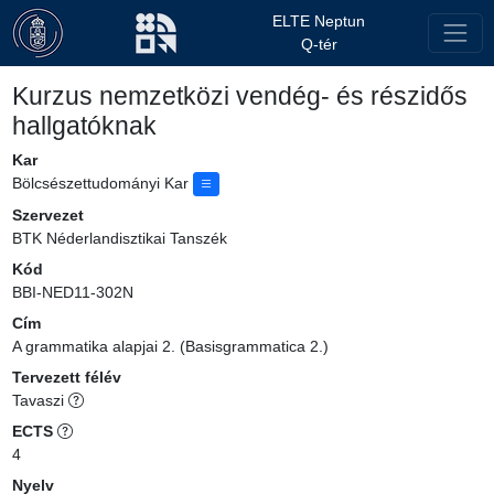
ELTE Neptun
Q-tér
Kurzus nemzetközi vendég- és részidős
hallgatóknak
Kar
Bölcsészettudományi Kar
Szervezet
BTK Néderlandisztikai Tanszék
Kód
BBI-NED11-302N
Cím
A grammatika alapjai 2. (Basisgrammatica 2.)
Tervezett félév
Tavaszi
ECTS
4
Nyelv