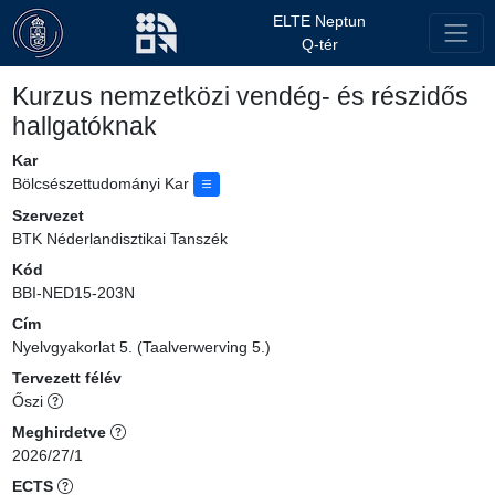
ELTE Neptun
Q-tér
Kurzus nemzetközi vendég- és részidős
hallgatóknak
Kar
Bölcsészettudományi Kar
Szervezet
BTK Néderlandisztikai Tanszék
Kód
BBI-NED15-203N
Cím
Nyelvgyakorlat 5. (Taalverwerving 5.)
Tervezett félév
Őszi
Meghirdetve
2026/27/1
ECTS