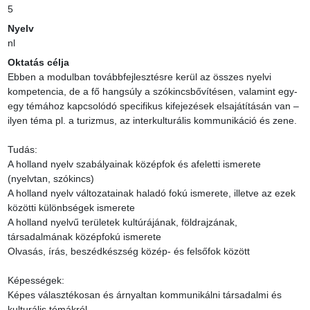
5
Nyelv
nl
Oktatás célja
Ebben a modulban továbbfejlesztésre kerül az összes nyelvi 
kompetencia, de a fő hangsúly a szókincsbővítésen, valamint egy-
egy témához kapcsolódó specifikus kifejezések elsajátításán van – 
ilyen téma pl. a turizmus, az interkulturális kommunikáció és zene.

Tudás:

A holland nyelv szabályainak középfok és afeletti ismerete 
(nyelvtan, szókincs)

A holland nyelv változatainak haladó fokú ismerete, illetve az ezek 
közötti különbségek ismerete

A holland nyelvű területek kultúrájának, földrajzának, 
társadalmának középfokú ismerete

Olvasás, írás, beszédkészség közép- és felsőfok között

Képességek:

Képes választékosan és árnyaltan kommunikálni társadalmi és 
kulturális témákról.
