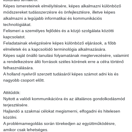
Képes ismereteinek elmélyítésére, képes alkalmazni különböző 
módszereket tudásszerzésre és önfejlesztésre, illetve képes 
alkalmazni a legújabb informatikai és kommunikációs 
technológiákat.

Felismeri a személyes fejlődés és a közjó szolgálata közötti 
kapcsolatot.

Feladatainak elvégzésére képes különböző eljárások, a főbb 
elméletek és a kapcsolódó terminológia alkalmazására.

Képes saját önálló tanulási folyamatának megtervezésére, valamint 
a rendelkezésre álló források széles körének erre a célra történő 
felhasználására.

A holland nyelvről szerzett tudásáról képes számot adni kis és 
nagyobb csoport előtt.

Attitűdök:

Nyitott a valódi kommunikációra és az általános gondolkodásmód 
terjesztésére.

Hajlandó a szakmai célokat megismerni, elfogadni és hitelesen 
közölni.

A problémamegoldás során törekedjen az együttműködésre, 
amikor csak lehetséges.
