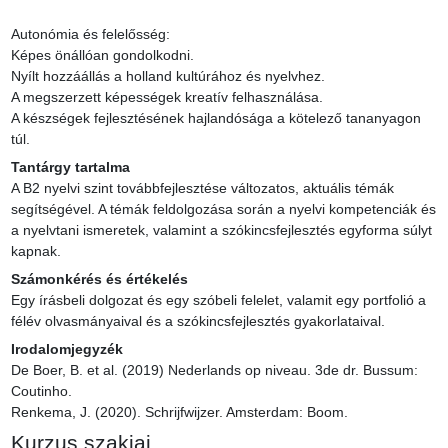
Autonómia és felelősség:

Képes önállóan gondolkodni.

Nyílt hozzáállás a holland kultúrához és nyelvhez.

A megszerzett képességek kreatív felhasználása.

A készségek fejlesztésének hajlandósága a kötelező tananyagon 
túl.
Tantárgy tartalma
A B2 nyelvi szint továbbfejlesztése változatos, aktuális témák 
segítségével. A témák feldolgozása során a nyelvi kompetenciák és 
a nyelvtani ismeretek, valamint a szókincsfejlesztés egyforma súlyt 
kapnak.
Számonkérés és értékelés
Egy írásbeli dolgozat és egy szóbeli felelet, valamit egy portfolió a 
félév olvasmányaival és a szókincsfejlesztés gyakorlataival.
Irodalomjegyzék
De Boer, B. et al. (2019) Nederlands op niveau. 3de dr. Bussum: 
Coutinho.

Renkema, J. (2020). Schrijfwijzer. Amsterdam: Boom.
Kurzus szakjai