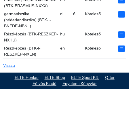
(BTK-ERASMUS-NXXX)
germanisztika
nl
6
Kötelező
(néderlandisztika) (BTK-I-
BNÉDE-NBNL)
Részképzés (BTK-RÉSZKÉP-
hu
Kötelező
NXHU)
Részképzés (BTK-I-
en
Kötelező
RÉSZKÉP-NXEN)
Vissza
ELTE Honlap
ELTE Shop
ELTE Sport Kft.
Q-tér
Eötvös Kiadó
Egyetemi Könyvtár