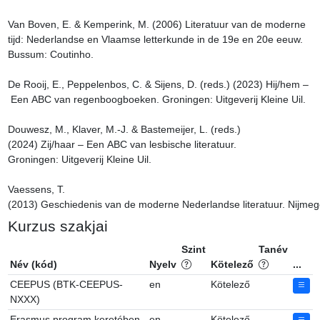
Van Boven, E. & Kemperink, M. (2006) Literatuur van de moderne 
tijd: Nederlandse en Vlaamse letterkunde in de 19e en 20e eeuw. 
Bussum: Coutinho.

De Rooij, E., Peppelenbos, C. & Sijens, D. (reds.) (2023) Hij/hem –
 Een ABC van regenboogboeken. Groningen: Uitgeverij Kleine Uil. ​

Douwesz, M., Klaver, M.-J. & Bastemeijer, L. (reds.) 
(2024) Zij/haar – Een ABC van lesbische literatuur. 
Groningen: Uitgeverij Kleine Uil.

Vaessens, T. 
(2013) Geschiedenis van de moderne Nederlandse literatuur. Nijmegen:
Kurzus szakjai
Szint
Tanév
Név (kód)
Nyelv
Kötelező
...
CEEPUS (BTK-CEEPUS-
en
Kötelező
NXXX)
Erasmus program keretében
en
Kötelező