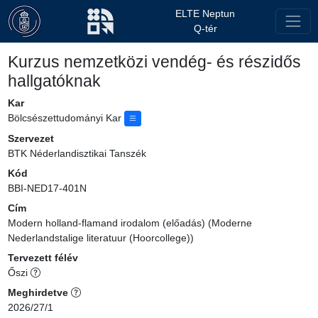
ELTE Neptun
Q-tér
Kurzus nemzetközi vendég- és részidős
hallgatóknak
Kar
Bölcsészettudományi Kar
Szervezet
BTK Néderlandisztikai Tanszék
Kód
BBI-NED17-401N
Cím
Modern holland-flamand irodalom (előadás) (Moderne
Nederlandstalige literatuur (Hoorcollege))
Tervezett félév
Őszi
Meghirdetve
2026/27/1