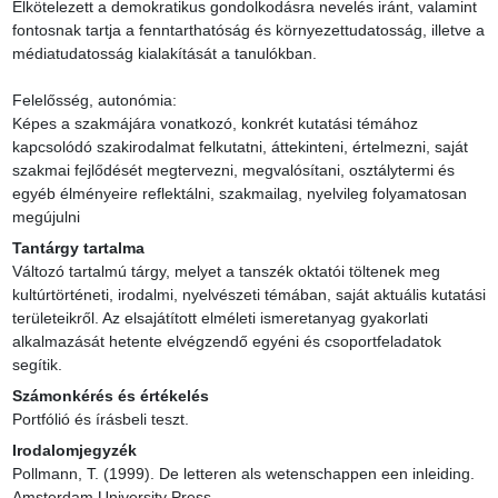
Elkötelezett a demokratikus gondolkodásra nevelés iránt, valamint 
fontosnak tartja a fenntarthatóság és környezettudatosság, illetve a 
médiatudatosság kialakítását a tanulókban.

Felelősség, autonómia:

Képes a szakmájára vonatkozó, konkrét kutatási témához 
kapcsolódó szakirodalmat felkutatni, áttekinteni, értelmezni, saját 
szakmai fejlődését megtervezni, megvalósítani, osztálytermi és 
egyéb élményeire reflektálni, szakmailag, nyelvileg folyamatosan 
megújulni
Tantárgy tartalma
Változó tartalmú tárgy, melyet a tanszék oktatói töltenek meg 
kultúrtörténeti, irodalmi, nyelvészeti témában, saját aktuális kutatási 
területeikről. Az elsajátított elméleti ismeretanyag gyakorlati 
alkalmazását hetente elvégzendő egyéni és csoportfeladatok 
segítik.
Számonkérés és értékelés
Portfólió és írásbeli teszt.
Irodalomjegyzék
Pollmann, T. (1999). De letteren als wetenschappen een inleiding. 
Amsterdam University Press.
