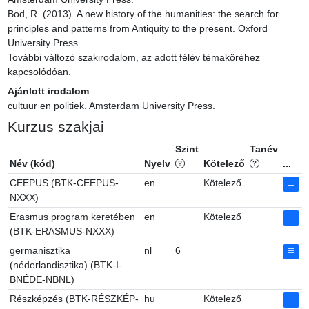
Bod, R. (2013). A new history of the humanities: the search for 
principles and patterns from Antiquity to the present. Oxford 
University Press.

További változó szakirodalom, az adott félév témaköréhez 
kapcsolódóan.
Ajánlott irodalom
cultuur en politiek. Amsterdam University Press.
Kurzus szakjai
Szint
Tanév
Név (kód)
Nyelv
Kötelező
...
CEEPUS (BTK-CEEPUS-
en
Kötelező
NXXX)
Erasmus program keretében
en
Kötelező
(BTK-ERASMUS-NXXX)
germanisztika
nl
6
(néderlandisztika) (BTK-I-
BNÉDE-NBNL)
Részképzés (BTK-RÉSZKÉP-
hu
Kötelező