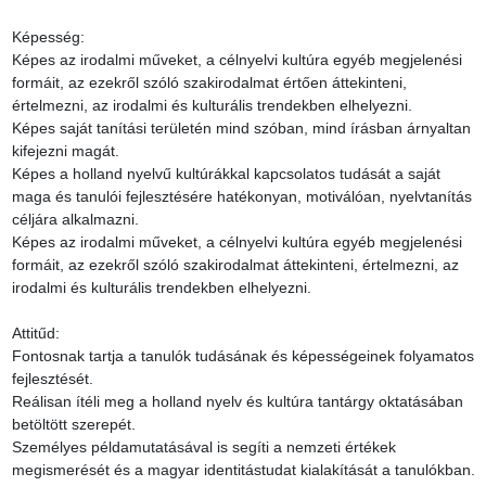
Képesség:

Képes az irodalmi műveket, a célnyelvi kultúra egyéb megjelenési 
formáit, az ezekről szóló szakirodalmat értően áttekinteni, 
értelmezni, az irodalmi és kulturális trendekben elhelyezni.

Képes saját tanítási területén mind szóban, mind írásban árnyaltan 
kifejezni magát.

Képes a holland nyelvű kultúrákkal kapcsolatos tudását a saját 
maga és tanulói fejlesztésére hatékonyan, motiválóan, nyelvtanítás 
céljára alkalmazni.

Képes az irodalmi műveket, a célnyelvi kultúra egyéb megjelenési 
formáit, az ezekről szóló szakirodalmat áttekinteni, értelmezni, az 
irodalmi és kulturális trendekben elhelyezni.

Attitűd:

Fontosnak tartja a tanulók tudásának és képességeinek folyamatos 
fejlesztését.

Reálisan ítéli meg a holland nyelv és kultúra tantárgy oktatásában 
betöltött szerepét.

Személyes példamutatásával is segíti a nemzeti értékek 
megismerését és a magyar identitástudat kialakítását a tanulókban.
