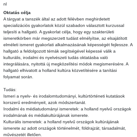
nl
Oktatás célja
A tárgyat a tanszék által az adott félévben meghirdetett 
specializációs gyakorlatok közül szabadon választott kurzussal 
teljesíti a hallgató. A gyakorlat célja, hogy egy szakterületi 
ismeretkörben már megszerzett tudást elmélyítse, az elsajátított 
elméleti ismeret gyakorlati alkalmazásának képességét fejlessze. A 
hallgató a feldolgozott témák segítségével képessé válik a 
kulturális, irodalmi és nyelvészeti tudás oktatásba való 
integrálására, nyitottá új megközelítési módok megismerésére. A 
hallgató elhivatott a holland kultúra közvetítésére a tanítási 
folyamat során.

Tudás:

Ismeri a nyelv- és irodalomtudományi, kultúrtörténeti kutatások 
korszerű eredményeit, azok módszertanát.

Irodalmi és médiatudományi ismeretek: a holland nyelvű országok 
irodalmának és médiakultúrájának ismerete.

Kulturális ismeretek: a holland nyelvű országok kultúrájának 
ismerete az adott országok történelmét, földrajzát, társadalmát, 
művészetét illetően.
