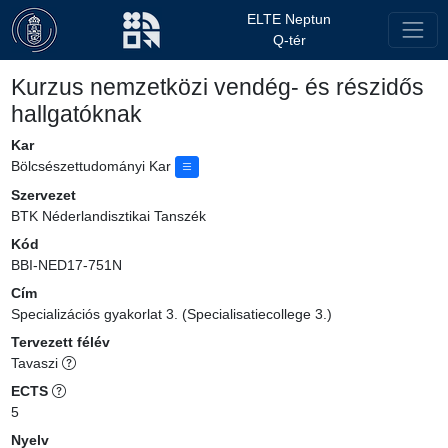
ELTE Neptun
Q-tér
Kurzus nemzetközi vendég- és részidős
hallgatóknak
Kar
Bölcsészettudományi Kar
Szervezet
BTK Néderlandisztikai Tanszék
Kód
BBI-NED17-751N
Cím
Specializációs gyakorlat 3. (Specialisatiecollege 3.)
Tervezett félév
Tavaszi
ECTS
5
Nyelv