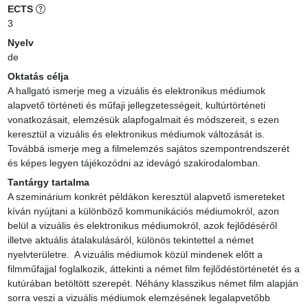
ECTS
3
Nyelv
de
Oktatás célja
A hallgató ismerje meg a vizuális és elektronikus médiumok 
alapvető történeti és műfaji jellegzetességeit, kultúrtörténeti 
vonatkozásait, elemzésük alapfogalmait és módszereit, s ezen 
keresztül a vizuális és elektronikus médiumok változását is. 
Továbbá ismerje meg a filmelemzés sajátos szempontrendszerét 
és képes legyen tájékozódni az idevágó szakirodalomban.
Tantárgy tartalma
A szeminárium konkrét példákon keresztül alapvető ismereteket 
kíván nyújtani a különböző kommunikációs médiumokról, azon 
belül a vizuális és elektronikus médiumokról, azok fejlődéséről 
illetve aktuális átalakulásáról, különös tekintettel a német 
nyelvterületre.  A vizuális médiumok közül mindenek előtt a 
filmműfajjal foglalkozik, áttekinti a német film fejlődéstörténetét és a 
kutúrában betöltött szerepét. Néhány klasszikus német film alapján 
sorra veszi a vizuális médiumok elemzésének legalapvetőbb 