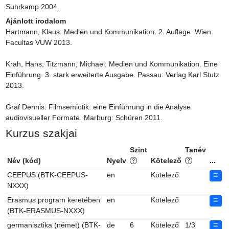
Suhrkamp 2004.
Ajánlott irodalom
Hartmann, Klaus: Medien und Kommunikation. 2. Auflage. Wien: 
Facultas VUW 2013.

Krah, Hans; Titzmann, Michael: Medien und Kommunikation. Eine 
Einführung. 3. stark erweiterte Ausgabe. Passau: Verlag Karl Stutz 
2013.

Gräf Dennis: Filmsemiotik: eine Einführung in die Analyse 
audiovisueller Formate. Marburg: Schüren 2011.
Kurzus szakjai
Szint
Tanév
Név (kód)
Nyelv
Kötelező
...
CEEPUS (BTK-CEEPUS-
en
Kötelező
NXXX)
Erasmus program keretében
en
Kötelező
(BTK-ERASMUS-NXXX)
germanisztika (német) (BTK-
de
6
Kötelező
1/3